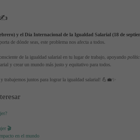
 ✍️
ebrero) y el Día Internacional de la Igualdad Salarial (18 de septi
orta de dónde seas, este problema nos afecta a todos.
nsciente de la igualdad salarial en tu lugar de trabajo, apoyando
políti
larial y crear un mundo más justo y equitativo para todos.
y trabajemos juntos para lograr la igualdad salarial! 💪💼✨
teresar
jer?
jer 🎬
 impacto en el mundo