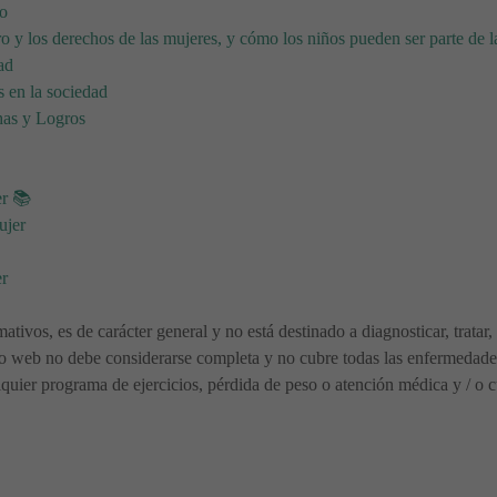
ro
o y los derechos de las mujeres, y cómo los niños pueden ser parte de l
ad
s en la sociedad
has y Logros
er 📚
ujer
er
mativos, es de carácter general y no está destinado a diagnosticar, trata
io web no debe considerarse completa y no cubre todas las enfermedades,
ier programa de ejercicios, pérdida de peso o atención médica y / o cu