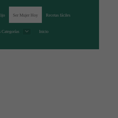
ijo
Ser Mujer Hoy
Recetas fáciles
s Categorías
Inicio