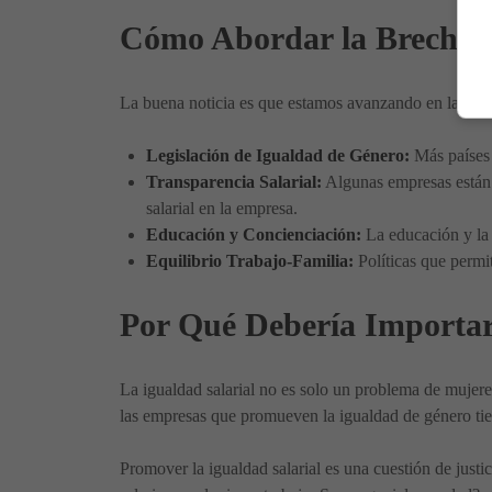
Cómo Abordar la Brecha S
La buena noticia es que estamos avanzando en la direc
Legislación de Igualdad de Género:
Más países 
Transparencia Salarial:
Algunas empresas están o
salarial en la empresa.
Educación y Concienciación:
La educación y la 
Equilibrio Trabajo-Familia:
Políticas que permit
Por Qué Debería Importar
La igualdad salarial no es solo un problema de mujer
las empresas que promueven la igualdad de género tie
Promover la igualdad salarial es una cuestión de just