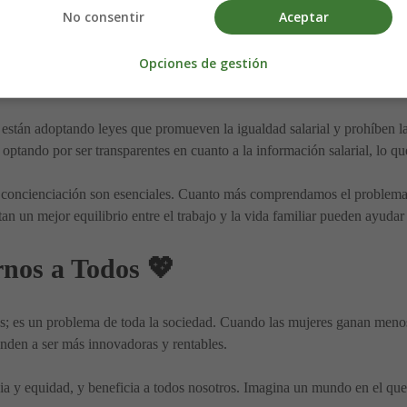
No consentir
Aceptar
alarial 🌟
Opciones de gestión
ción correcta para cerrar la brecha salarial de género. Aquí hay alguna
están adoptando leyes que promueven la igualdad salarial y prohíben la 
ptando por ser transparentes en cuanto a la información salarial, lo qu
concienciación son esenciales. Cuanto más comprendamos el problema, 
an un mejor equilibrio entre el trabajo y la vida familiar pueden ayudar
nos a Todos 💖
es; es un problema de toda la sociedad. Cuando las mujeres ganan meno
nden a ser más innovadoras y rentables.
icia y equidad, y beneficia a todos nosotros. Imagina un mundo en el qu