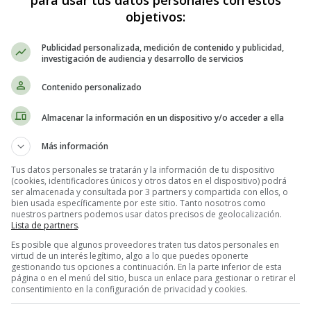
para usar tus datos personales con estos
ado políticas y leyes para fomentar la igualdad salarial, incluyendo l
objetivos:
ectiva de estas políticas sigue siendo un desafío, y es necesario un c
 igualdad salarial.
Publicidad personalizada, medición de contenido y publicidad,
investigación de audiencia y desarrollo de servicios
dad para concienciar sobre la importancia de la igualdad salarial y para 
Contenido personalizado
e reconocer que la igualdad salarial es un derecho humano y una cuest
ta y equitativa.
Almacenar la información en un dispositivo y/o acceder a ella
Más información
ial de Género 🤔
Tus datos personales se tratarán y la información de tu dispositivo
(cookies, identificadores únicos y otros datos en el dispositivo) podrá
ser almacenada y consultada por 3 partners y compartida con ellos, o
arial? Las causas son diversas y a menudo interconectadas. Aquí tienes 
bien usada específicamente por este sitio. Tanto nosotros como
nuestros partners podemos usar datos precisos de geolocalización.
Lista de partners
.
discriminación en el lugar de trabajo, lo que resulta en salarios más ba
ener menos acceso a oportunidades de liderazgo y promoción, lo que afe
Es posible que algunos proveedores traten tus datos personales en
virtud de un interés legítimo, algo a lo que puedes oponerte
udo enfrentan una mayor carga de responsabilidades familiares, lo que
gestionando tus opciones a continuación. En la parte inferior de esta
página o en el menú del sitio, busca un enlace para gestionar o retirar el
consentimiento en la configuración de privacidad y cookies.
ro arraigados pueden llevar a que las mujeres elijan carreras o industri