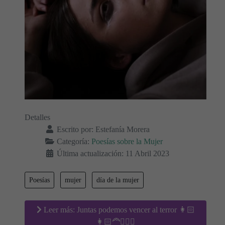
Detalles
Escrito por:
Estefanía Morera
Categoría:
Poesías sobre la Mujer
Última actualización: 11 Abril 2023
Poesías
mujer
día de la mujer
Leer más: Juntas podemos vencer al terror 👩🏻
👩🏻‍🦰👱🏻‍♀️