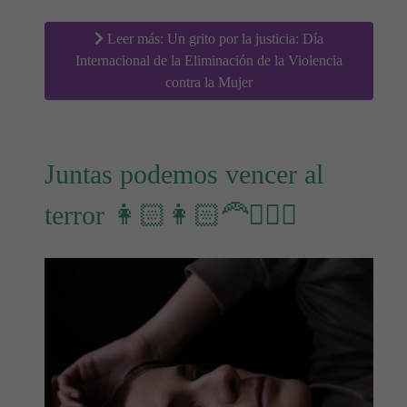
Leer más: Un grito por la justicia: Día
Internacional de la Eliminación de la Violencia
contra la Mujer
Juntas podemos vencer al
terror 👩🏻👩🏻‍🦰👱🏻‍♀️