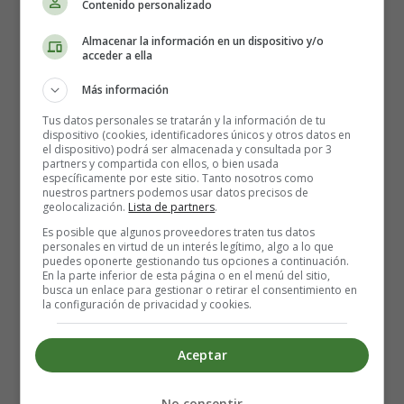
Contenido personalizado
Almacenar la información en un dispositivo y/o
acceder a ella
Más información
Tus datos personales se tratarán y la información de tu
dispositivo (cookies, identificadores únicos y otros datos en
el dispositivo) podrá ser almacenada y consultada por 3
partners y compartida con ellos, o bien usada
Detalles
específicamente por este sitio. Tanto nosotros como
Escrito por:
Estefanía Morera
nuestros partners podemos usar datos precisos de
geolocalización.
Categoría:
Lista de partners
Poesías sobre la Mujer
.
Última actualización: 06 Marzo 2023
Es posible que algunos proveedores traten tus datos
personales en virtud de un interés legítimo, algo a lo que
puedes oponerte gestionando tus opciones a continuación.
En la parte inferior de esta página o en el menú del sitio,
mujer
busca un enlace para gestionar o retirar el consentimiento en
la configuración de privacidad y cookies.
Leer más: Mujeres Valientes: Un Himno a la
Fuerza Femenina - Poesías día de la mujer
Aceptar
No consentir