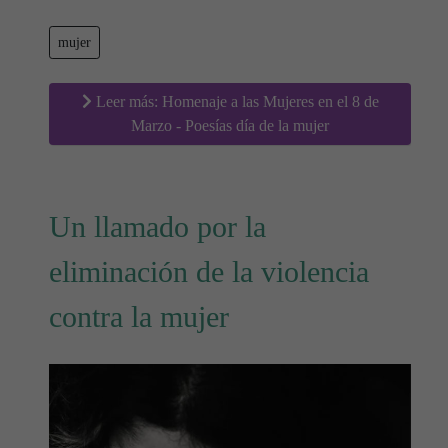
mujer
Leer más: Homenaje a las Mujeres en el 8 de
Marzo - Poesías día de la mujer
Un llamado por la
eliminación de la violencia
contra la mujer