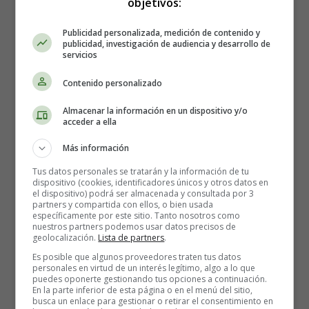
objetivos:
versos sencillos, les decimos lo mucho que las queremos
y les agradecemos por su fortaleza, dedicación y amor
Publicidad personalizada, medición de contenido y
publicidad, investigación de audiencia y desarrollo de
incondicional. Una celebración merecida para todas las
servicios
mujeres del mundo.
Contenido personalizado
También puedes visitar:
Las mejores frases y mensajes
Almacenar la información en un dispositivo y/o
para el Día de la Mujer
💜
acceder a ella
Más información
Homenaje a las Mujeres en el 8 de
Tus datos personales se tratarán y la información de tu
Marzo
dispositivo (cookies, identificadores únicos y otros datos en
el dispositivo) podrá ser almacenada y consultada por 3
partners y compartida con ellos, o bien usada
8 de marzo
, un día especial
específicamente por este sitio. Tanto nosotros como
nuestros partners podemos usar datos precisos de
para celebrar a las
mujeres
,
geolocalización.
Lista de partners
.
con mucho amor y cariño
Es posible que algunos proveedores traten tus datos
les queremos decir: ¡Feliz!
personales en virtud de un interés legítimo, algo a lo que
puedes oponerte gestionando tus opciones a continuación.
En la parte inferior de esta página o en el menú del sitio,
Mujeres fuertes y valientes,
busca un enlace para gestionar o retirar el consentimiento en