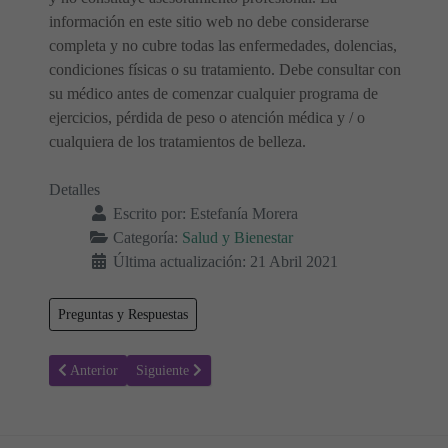
información en este sitio web no debe considerarse
completa y no cubre todas las enfermedades, dolencias,
condiciones físicas o su tratamiento. Debe consultar con
su médico antes de comenzar cualquier programa de
ejercicios, pérdida de peso o atención médica y / o
cualquiera de los tratamientos de belleza.
Detalles
Escrito por:
Estefanía Morera
Categoría:
Salud y Bienestar
Última actualización: 21 Abril 2021
Preguntas y Respuestas
Artículo anterior: Enfermedad de Crohn - Causas, Síntomas y Proce
Artículo siguiente: Caries dentales en niños pequeños
Anterior
Siguiente