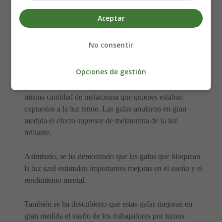
En un estudio, los niveles de melatonina de las personas
en la noche se compararon con luz tenue, luz brillante y
Aceptar
luz brillante con lentes polarizados.
No consentir
La luz brillante suprimió casi por completo la producción
de melatonina, mientras que la luz tenue no lo hizo.
Opciones de gestión
En particular, quienes usaban las gafas producían la
misma cantidad de melatonina que quienes estaban
expuestos a la luz tenue. Las gafas anularon en gran
medida el efecto supresor de melatonina de la luz
brillante.
Asimismo, se ha demostrado que las gafas que bloquean
la luz azul estimulan importantes mejoras en el sueño y el
rendimiento mental.
También se ha descubierto que estas gafas mejoran en
gran medida el sueño de los trabajadores por turnos