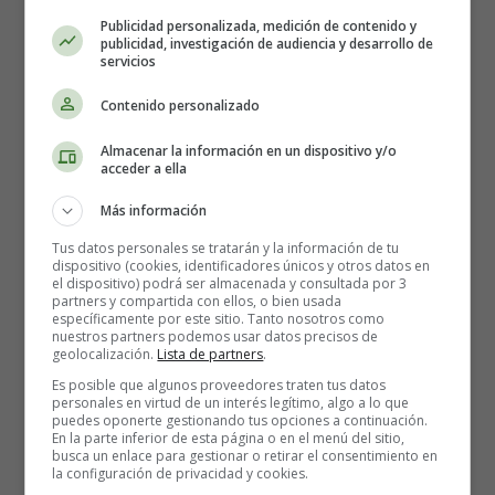
Publicidad personalizada, medición de contenido y
Las gafas polarizadas pueden
publicidad, investigación de audiencia y desarrollo de
servicios
ayudar
Contenido personalizado
Almacenar la información en un dispositivo y/o
Las
gafas de color ámbar
ofrecen la forma más fácil y
acceder a ella
eficaz de evitar la exposición a la luz azul durante la
noche.
Más información
Tus datos personales se tratarán y la información de tu
Estas gafas bloquean eficazmente toda la luz azul.
Por
dispositivo (cookies, identificadores únicos y otros datos en
el dispositivo) podrá ser almacenada y consultada por 3
lo tanto, el cerebro no recibe la señal de que se debe
partners y compartida con ellos, o bien usada
permanecer despierto.
específicamente por este sitio. Tanto nosotros como
nuestros partners podemos usar datos precisos de
geolocalización.
Lista de partners
.
Los estudios muestran que cuando las personas usan
Es posible que algunos proveedores traten tus datos
gafas que bloquean la luz azul, incluso en una habitación
personales en virtud de un interés legítimo, algo a lo que
iluminada o mientras usan un dispositivo electrónico,
puedes oponerte gestionando tus opciones a continuación.
En la parte inferior de esta página o en el menú del sitio,
producen tanta melatonina como si estuviera oscuro.
busca un enlace para gestionar o retirar el consentimiento en
la configuración de privacidad y cookies.