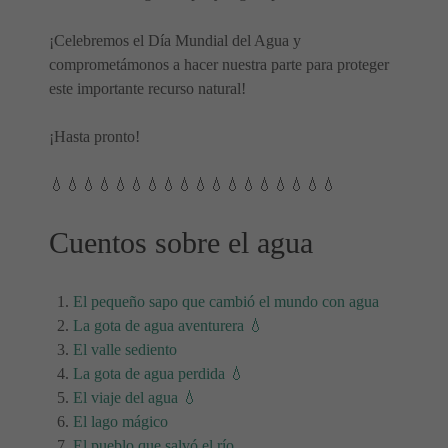
¡Celebremos el Día Mundial del Agua y
comprometámonos a hacer nuestra parte para proteger
este importante recurso natural!
¡Hasta pronto!
💧💧💧💧💧💧💧💧💧💧💧💧💧💧💧💧💧💧
Cuentos sobre el agua
El pequeño sapo que cambió el mundo con agua
La gota de agua aventurera 💧
El valle sediento
La gota de agua perdida 💧
El viaje del agua 💧
El lago mágico
El pueblo que salvó el río