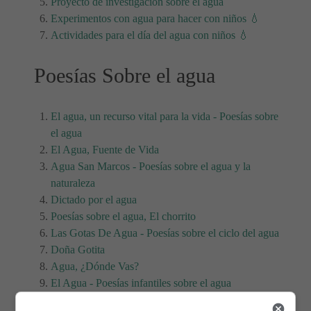
Proyecto de investigación sobre el agua
Experimentos con agua para hacer con niños 💧
Actividades para el día del agua con niños 💧
Poesías Sobre el agua
El agua, un recurso vital para la vida - Poesías sobre
el agua
El Agua, Fuente de Vida
Agua San Marcos - Poesías sobre el agua y la
naturaleza
Dictado por el agua
Poesías sobre el agua, El chorrito
Las Gotas De Agua - Poesías sobre el ciclo del agua
Doña Gotita
Agua, ¿Dónde Vas?
El Agua - Poesías infantiles sobre el agua