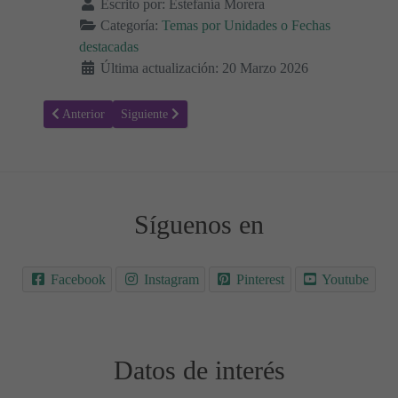
Escrito por:
Estefanía Morera
Categoría:
Temas por Unidades o Fechas
destacadas
Última actualización: 20 Marzo 2026
Artículo anterior: Banco de Recursos Educativos Pascua ✨ Semana 
Artículo siguiente: Día Internacional de los Bosques 2
Anterior
Siguiente
Síguenos en
Facebook
Instagram
Pinterest
Youtube
Datos de interés