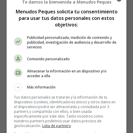
Te damos la bienvenida a Menudos Peques
Adivinanzas sobre el agua ⇒
Menudos Peques solicita tu consentimiento
Acertijos
para usar tus datos personales con estos
objetivos:
🔆🔆
Publicidad personalizada, medición de contenido y
publicidad, investigación de audiencia y desarrollo de
servicios
El Día del Agua es un acontecimiento anual que aborda
los problemas mundiales relacionados con el
acceso al
Contenido personalizado
agua potable y el saneamiento
.
Almacenar la información en un dispositivo y/o
acceder a ella
El agua es un bien precioso que muchos dan por
sentado. El Día Mundial del Agua es una
Más información
oportunidad para pensar en aquellas personas y
Tus datos personales se tratarán y la información de tu
lugares donde las necesidades de agua siguen siendo
dispositivo (cookies, identificadores únicos y otros datos en
el dispositivo) podrá ser almacenada y consultada por 3
primordiales, y tratar de trabajar juntos para
partners y compartida con ellos, o bien usada
encontrar una solución.
específicamente por este sitio. Tanto nosotros como
nuestros partners podemos usar datos precisos de
geolocalización.
Lista de partners
.
Historia del Día del Agua