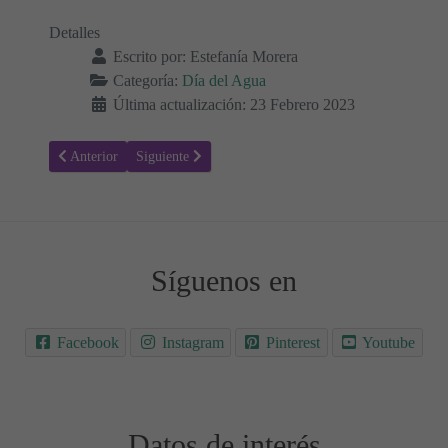
Detalles
Escrito por:
Estefanía Morera
Categoría:
Día del Agua
Última actualización: 23 Febrero 2023
Artículo anterior: Actividades para el día del agua con niños 💧
Artículo siguiente: Proyecto de investigación sobre el 
Anterior
Siguiente
Síguenos en
Facebook
Instagram
Pinterest
Youtube
Datos de interés