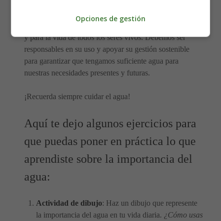
generaciones futuras.
Opciones de gestión
En resumen, el agua es muy importante para nuestra vida
y para la vida de todos los seres vivos. Debemos ser
responsables en su uso y apoyar su gestión sostenible
para garantizar que tengamos suficiente agua para
nuestras necesidades presentes y futuras.
¡Recuerda siempre cuidar el agua!
Aquí te dejo algunos ejercicios para
que puedas poner en práctica lo que
aprendiste sobre la importancia del
agua:
Actividad de dibujo
: Haz un dibujo que represente
la importancia del agua en tu vida diaria.
¿Cómo usas