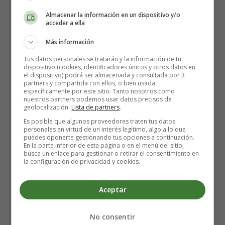
Almacenar la información en un dispositivo y/o
Sin embargo, a pesar de que el agua es muy importante,
acceder a ella
también es un
recurso limitado
. Es por eso que es muy
Más información
importante que cuidemos el agua y la utilicemos de
manera responsable. Si malgastamos el agua, puede ser
Tus datos personales se tratarán y la información de tu
dispositivo (cookies, identificadores únicos y otros datos en
que no tengamos suficiente para satisfacer nuestras
el dispositivo) podrá ser almacenada y consultada por 3
necesidades en el futuro.
partners y compartida con ellos, o bien usada
específicamente por este sitio. Tanto nosotros como
nuestros partners podemos usar datos precisos de
Para cuidar el agua, podemos hacer cosas simples como
geolocalización.
Lista de partners
.
cerrar el grifo mientras nos cepillamos los dientes,
Es posible que algunos proveedores traten tus datos
personales en virtud de un interés legítimo, algo a lo que
ducharnos en lugar de bañarnos, reparar las fugas de
puedes oponerte gestionando tus opciones a continuación.
agua y reutilizar el agua siempre que sea posible.
En la parte inferior de esta página o en el menú del sitio,
busca un enlace para gestionar o retirar el consentimiento en
la configuración de privacidad y cookies.
También es importante que apoyemos la gestión
sostenible del agua. Esto significa que trabajemos juntos
Aceptar
para asegurarnos de que el agua se gestione de manera
responsable y sostenible, de manera que podamos
asegurar un suministro adecuado de agua para las
No consentir