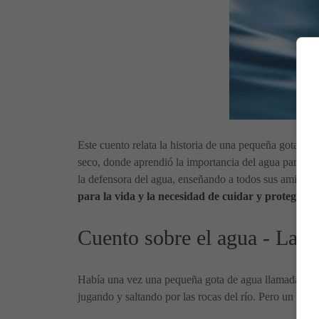
Este cuento relata la historia de una pequeña gota de 
seco, donde aprendió la importancia del agua para la v
la defensora del agua, enseñando a todos sus amigos l
para la vida y la necesidad de cuidar y proteger est
Cuento sobre el agua - La g
Había una vez una pequeña gota de agua llamada Gotita
jugando y saltando por las rocas del río. Pero un día,