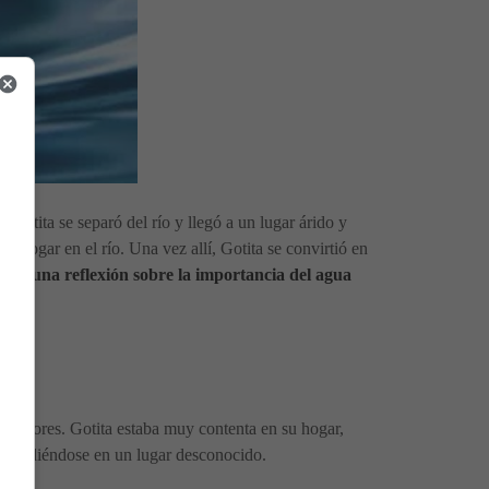
 Gotita se separó del río y llegó a un lugar árido y
u hogar en el río. Una vez allí, Gotita se convirtió en
o es una reflexión sobre la importancia del agua
as flores. Gotita estaba muy contenta en su hogar,
lo, perdiéndose en un lugar desconocido.