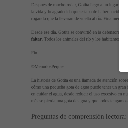
Después de mucho rodar, Gotita llegó a un lugar árido 
la vida y lo agradecida que estaba de haber nacido e
rogando que la llevaran de vuelta al río. Finalmente, u
Desde ese día, Gotita se convirtió en la defensora del
faltar
. Todos los animales del río y los habitantes c
Fin
©MenudosPeques
La historia de Gotita es una llamada de atención sobre 
cómo una pequeña gota de agua puede tener un gran i
en cuidar el agua, desde reducir el uso excesivo en nu
más se pierda una gota de agua y que todos tengamos 
Preguntas de comprensión lectora: