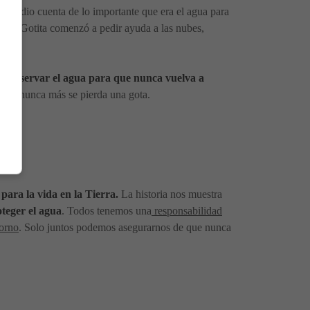
a se dio cuenta de lo importante que era el agua para
ión, Gotita comenzó a pedir ayuda a las nubes,
y preservar el agua para que nunca vuelva a
a que nunca más se pierda una gota.
para la vida en la Tierra.
La historia nos muestra
teger el agua
. Todos tenemos una
responsabilidad
torno
. Solo juntos podemos asegurarnos de que nunca