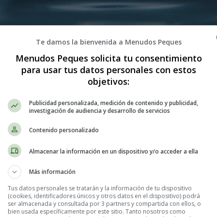
Te damos la bienvenida a Menudos Peques
Menudos Peques solicita tu consentimiento
para usar tus datos personales con estos
objetivos:
agua llamada Gotita, quien vivía en un río rodeado de naturaleza. Un día,
Publicidad personalizada, medición de contenido y publicidad,
ida. Con mucha tristeza, Gotita pidió ayuda a las nubes para regresar a s
investigación de audiencia y desarrollo de servicios
a importancia de cuidar y preservar este recurso tan valioso.
Este cuent
Contenido personalizado
e recurso vital.
Almacenar la información en un dispositivo y/o acceder a ella
ota de agua perdida
Más información
Tus datos personales se tratarán y la información de tu dispositivo
, que vivía en un río cristalino rodeado de árboles frondosos y colorid
(cookies, identificadores únicos y otros datos en el dispositivo) podrá
 sin darse cuenta, Gotita se separó del río y comenzó a rodar por el sue
ser almacenada y consultada por 3 partners y compartida con ellos, o
bien usada específicamente por este sitio. Tanto nosotros como