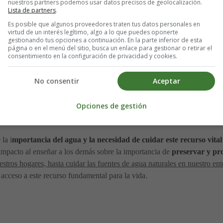
nuestros partners podemos usar datos precisos de geolocalización.
y seco, donde no había río ni árboles, solo había polvo y piedras. Gotit
Lista de partners
.
n un lugar donde había agua abundante. Con mucha tristeza y desesperac
Es posible que algunos proveedores traten tus datos personales en
virtud de un interés legítimo, algo a lo que puedes oponerte
na nube la escuchó y la llevó de vuelta a su hogar en el río.
gestionando tus opciones a continuación. En la parte inferior de esta
página o en el menú del sitio, busca un enlace para gestionar o retirar el
consentimiento en la configuración de privacidad y cookies.
 agua, enseñando a todos sus amigos del río la
importancia de cuidar 
ercanos aprendieron de Gotita y se comprometieron a cuidar el agua, par
No consentir
Aceptar
Opciones de gestión
la i
mportancia del agua y la necesidad de cuidar este recurso vital 
mpacto al enseñar a los demás sobre la importancia de
preservar y pro
estros hogares, hasta cuidar las fuentes de agua naturales en nuestro en
acceso a este recurso fundamental para la vida.