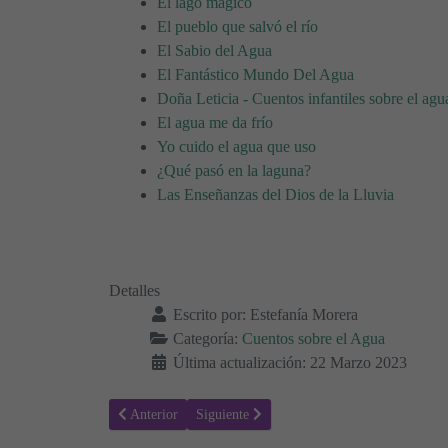
El lago mágico
El pueblo que salvó el río
El Sabio del Agua
El Fantástico Mundo Del Agua
Doña Leticia - Cuentos infantiles sobre el agu
El agua me da frío
Yo cuido el agua que uso
¿Qué pasó en la laguna?
Las Enseñanzas del Dios de la Lluvia
Detalles
Escrito por:
Estefanía Morera
Categoría:
Cuentos sobre el Agua
Última actualización: 22 Marzo 2023
Artículo anterior: El Sabio del Agua 💧 - Cuentos para ni
Artículo siguiente: El pequeño sapo que ca
Anterior
Siguiente