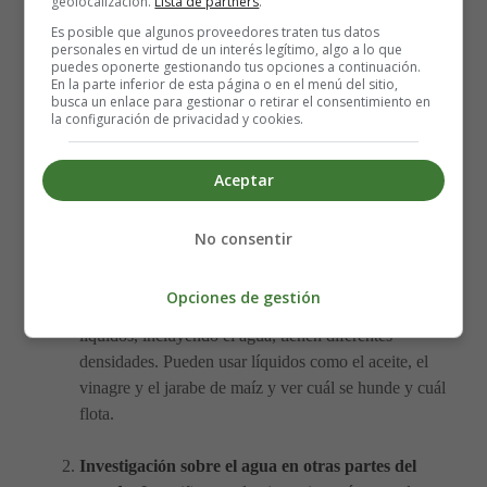
geolocalización.
Lista de partners
.
aprendido sobre el agua. Pueden incluir información
Es posible que algunos proveedores traten tus datos
sobre la contaminación del agua, el ciclo del agua, la
personales en virtud de un interés legítimo, algo a lo que
conservación del agua y otros temas relacionados con
puedes oponerte gestionando tus opciones a continuación.
En la parte inferior de esta página o en el menú del sitio,
el agua.
busca un enlace para gestionar o retirar el consentimiento en
la configuración de privacidad y cookies.
Ideas adicionales de actividades para
Aceptar
un proyecto de investigación sobre el
agua para niños:
No consentir
Experimento de densidad
: Los niños pueden
Opciones de gestión
realizar un experimento para ver cómo diferentes
líquidos, incluyendo el agua, tienen diferentes
densidades. Pueden usar líquidos como el aceite, el
vinagre y el jarabe de maíz y ver cuál se hunde y cuál
flota.
Investigación sobre el agua en otras partes del