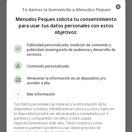
pueden investigar cómo funciona el ciclo del agua y
cómo el agua se mueve a través del medio ambiente.
Te damos la bienvenida a Menudos Peques
Pueden hacer diagramas y gráficos para mostrar el
Menudos Peques solicita tu consentimiento
ciclo del agua.
para usar tus datos personales con estos
objetivos:
Experimento de filtración
: Los niños pueden hacer
un experimento para filtrar agua sucia y hacerla
Publicidad personalizada, medición de contenido y
publicidad, investigación de audiencia y desarrollo de
limpia. Pueden usar diferentes materiales para filtrar
servicios
el agua, como algodón, arena, carbón y piedras.
Contenido personalizado
Investigación sobre el uso del agua en el hogar
:
Los niños pueden investigar cuánta agua se usa en el
Almacenar la información en un dispositivo y/o
acceder a ella
hogar y cómo se puede conservar el agua. Pueden
hacer recomendaciones sobre cómo reducir el uso del
Más información
agua y hacer que el hogar sea más eficiente en el
Tus datos personales se tratarán y la información de tu
consumo de agua.
dispositivo (cookies, identificadores únicos y otros datos en
el dispositivo) podrá ser almacenada y consultada por 3
partners y compartida con ellos, o bien usada
Creación de un cartel sobre el agua
: Los niños
específicamente por este sitio. Tanto nosotros como
pueden crear un cartel para mostrar lo que han
nuestros partners podemos usar datos precisos de