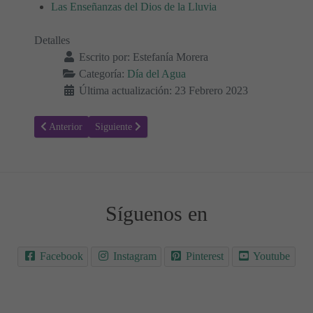
Las Enseñanzas del Dios de la Lluvia
Detalles
Escrito por:
Estefanía Morera
Categoría:
Día del Agua
Última actualización: 23 Febrero 2023
Artículo anterior: La importancia del agua: Esencial para la vida y su
Artículo siguiente: Experimentos con agua para hacer 
Anterior
Siguiente
Síguenos en
Facebook
Instagram
Pinterest
Youtube