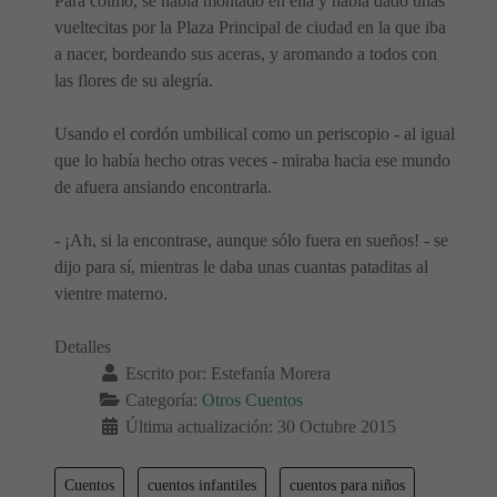
Para colmo, se había montado en ella y había dado unas
vueltecitas por la Plaza Principal de ciudad en la que iba
a nacer, bordeando sus aceras, y aromando a todos con
las flores de su alegría.
Usando el cordón umbilical como un periscopio - al igual
que lo había hecho otras veces - miraba hacia ese mundo
de afuera ansiando encontrarla.
- ¡Ah, si la encontrase, aunque sólo fuera en sueños! - se
dijo para sí, mientras le daba unas cuantas pataditas al
vientre materno.
Detalles
Escrito por:
Estefanía Morera
Categoría:
Otros Cuentos
Última actualización: 30 Octubre 2015
Cuentos
cuentos infantiles
cuentos para niños