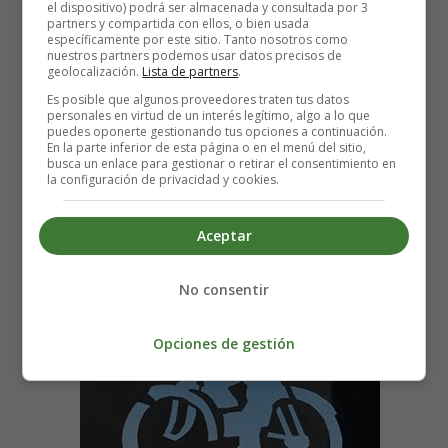
el dispositivo) podrá ser almacenada y consultada por 3
Leer más: El Castillo que Cambió de Colores -
partners y compartida con ellos, o bien usada
específicamente por este sitio. Tanto nosotros como
Cuentos para Niños
nuestros partners podemos usar datos precisos de
geolocalización.
Lista de partners
.
Es posible que algunos proveedores traten tus datos
personales en virtud de un interés legítimo, algo a lo que
puedes oponerte gestionando tus opciones a continuación.
Una bicicleta azul con alas -
En la parte inferior de esta página o en el menú del sitio,
busca un enlace para gestionar o retirar el consentimiento en
la configuración de privacidad y cookies.
Cuentos para Niños
Aceptar
No consentir
Opciones de gestión