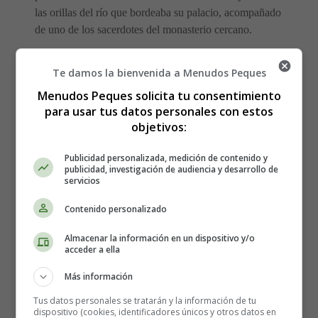
las orillas del río que bordeaba su palacio, acompañado
de uno de los sacerdotes del monasterio cercano.
Acababan de salir de uno de los refugios del camino,
Te damos la bienvenida a Menudos Peques
donde estuvieron cobijados por el paso de una lluvia
Menudos Peques solicita tu consentimiento
reciente. Como por esa mañana, era notorio, no seguiría
para usar tus datos personales con estos
lloviendo, decidieron continuar su paseo.
objetivos:
No teniendo otra cosa más que hacer, Carlucho XVIII
Publicidad personalizada, medición de contenido y
miró hacia las aguas del río.
publicidad, investigación de audiencia y desarrollo de
servicios
Detalles
Contenido personalizado
Escrito por:
Estefanía Morera
Categoría:
Otros Cuentos
Almacenar la información en un dispositivo y/o
acceder a ella
Última actualización: 28 Julio 2015
Más información
Cuentos
cuentos infantiles
cuentos para niños
Tus datos personales se tratarán y la información de tu
dispositivo (cookies, identificadores únicos y otros datos en