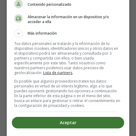
Contenido personalizado
Detalles
Almacenar la información en un dispositivo y/o
Escrito por:
Estefanía Morera
acceder a ella
Categoría:
Cuentos sobre los Derechos del
Niño
Más información
Última actualización: 02 Noviembre 2020
Tus datos personales se tratarán y la información de tu
dispositivo (cookies, identificadores únicos y otros datos en
el dispositivo) podrá ser almacenada y consultada por 3
Leer más: El cuento del lobo - Cuentos para el día
partners y compartida con ellos, o bien usada
del niño
específicamente por este sitio. Tanto nosotros como
nuestros partners podemos usar datos precisos de
geolocalización.
Lista de partners
.
Es posible que algunos proveedores traten tus datos
personales en virtud de un interés legítimo, algo a lo que
puedes oponerte gestionando tus opciones a continuación.
El Niño Gigante - Cuentos
En la parte inferior de esta página o en el menú del sitio,
busca un enlace para gestionar o retirar el consentimiento en
día del niño
la configuración de privacidad y cookies.
Aceptar