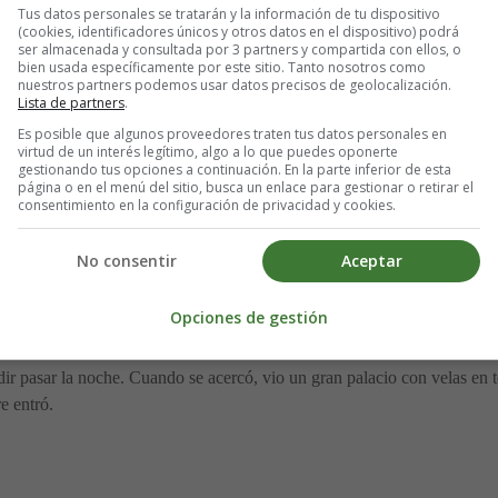
Tus datos personales se tratarán y la información de tu dispositivo
(cookies, identificadores únicos y otros datos en el dispositivo) podrá
ser almacenada y consultada por 3 partners y compartida con ellos, o
bien usada específicamente por este sitio. Tanto nosotros como
sa".
nuestros partners podemos usar datos precisos de geolocalización.
Lista de partners
.
Es posible que algunos proveedores traten tus datos personales en
virtud de un interés legítimo, algo a lo que puedes oponerte
gestionando tus opciones a continuación. En la parte inferior de esta
página o en el menú del sitio, busca un enlace para gestionar o retirar el
ieron.
consentimiento en la configuración de privacidad y cookies.
, eso es lo que le traeré".
No consentir
Aceptar
é de la rosa para Bella!". De repente, el cielo se volvió negro. "¡Oh, D
Opciones de gestión
esde el cielo. Empapado y cansado, el padre vio un parpadeo de luz a l
edir pasar la noche. Cuando se acercó, vio un gran palacio con velas en 
e entró.