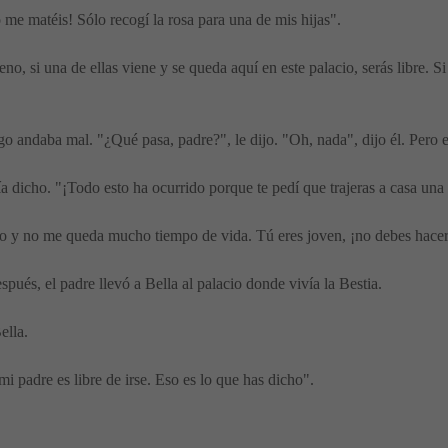
o me matéis! Sólo recogí la rosa para una de mis hijas".
no, si una de ellas viene y se queda aquí en este palacio, serás libre. 
o andaba mal. "¿Qué pasa, padre?", le dijo. "Oh, nada", dijo él. Pero el
ía dicho. "¡Todo esto ha ocurrido porque te pedí que trajeras a casa una ro
ejo y no me queda mucho tiempo de vida. Tú eres joven, ¡no debes hacer
pués, el padre llevó a Bella al palacio donde vivía la Bestia.
ella.
mi padre es libre de irse. Eso es lo que has dicho".