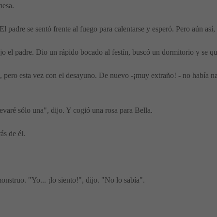
mesa.
El padre se sentó frente al fuego para calentarse y esperó. Pero aún así,
jo el padre. Dio un rápido bocado al festín, buscó un dormitorio y se
, pero esta vez con el desayuno. De nuevo -¡muy extraño! - no había na
levaré sólo una", dijo. Y cogió una rosa para Bella.
ás de él.
nstruo. "Yo... ¡lo siento!", dijo. "No lo sabía".