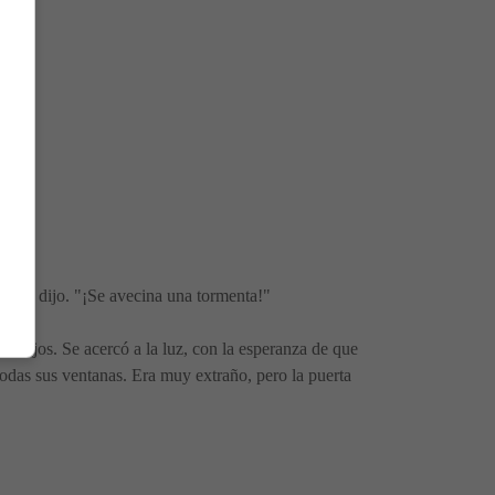
ios!", dijo. "¡Se avecina una tormenta!"
o lejos. Se acercó a la luz, con la esperanza de que
todas sus ventanas. Era muy extraño, pero la puerta