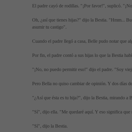
El padre cayó de rodillas. "¡Por favor!", suplicó. "¡N
Oh, ¿así que tienes hijas?" dijo la Bestia. "Hmm... Bue
asumir tu castigo".
Cuando el padre llegó a casa, Belle pudo notar que alg
Por fin, el padre contó a sus hijas lo que la Bestia hab
"¡No, no puedo permitir eso!" dijo el padre. "Soy vi
Pero Bella no quiso cambiar de opinión. Y dos días des
"¿Así que ésta es tu hija?", dijo la Bestia, mirando a B
"Sí", dijo ella. "Me quedaré aquí. Y eso significa que 
"Sí", dijo la Bestia.