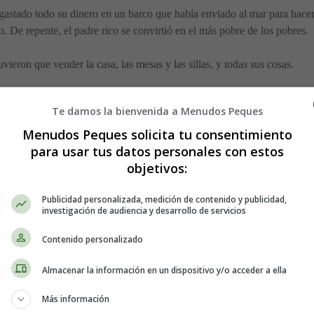
gastado todo su dinero en un barco que había enviado al mar para hacer
. De repente, el padre rico se convirtió en el más pobre de los pobres.
ieron que vender la casa, las mesas y las sillas, y todas sus cosas.
ña en lo profundo del bosque. Así que allí es donde él y sus tres hijas
Te damos la bienvenida a Menudos Peques
ego, cocinar, limpiar el lugar, cuidar el jardín y arreglar las cosas cua
en las tareas. Pues no lo pienses.
Menudos Peques solicita tu consentimiento
para usar tus datos personales con estos
 Bella. "Más vale que nos sirva". Y así Bella hizo todo el trabajo duro.
objetivos:
areció!
Publicidad personalizada, medición de contenido y publicidad,
investigación de audiencia y desarrollo de servicios
cidme qué buen regalo puedo traer para vosotras".
Contenido personalizado
a hermana mayor.
Almacenar la información en un dispositivo y/o acceder a ella
Más información