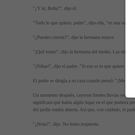
"¿Y tú, Bella?", dijo él.
"Todo lo que quiero, padre", dijo ella, "es una sola ro
"¿Puedes creerla?", dijo la hermana mayor.
"¡Qué tonta!", dijo la hermana del medio. Las dos se r
"¡Niñas!", dijo el padre. "Si eso es lo que quiere Bella
El padre se dirigía a su casa cuando pensó: "¡Me olvid
Un momento después, cayeron fuertes lluvias oscuras d
significara que había algún lugar en el que pudiera p
del jardín estaba abierta. Así que, con cuidado, el padr
"¿Hola?", dijo. No hubo respuesta.