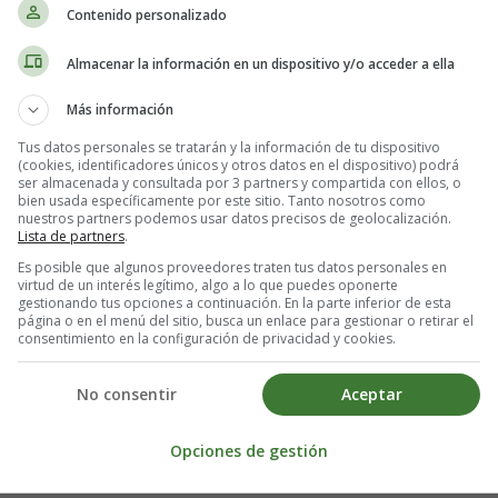
Contenido personalizado
Almacenar la información en un dispositivo y/o acceder a ella
Más información
Tus datos personales se tratarán y la información de tu dispositivo
(cookies, identificadores únicos y otros datos en el dispositivo) podrá
ser almacenada y consultada por 3 partners y compartida con ellos, o
bien usada específicamente por este sitio. Tanto nosotros como
nuestros partners podemos usar datos precisos de geolocalización.
Lista de partners
.
Es posible que algunos proveedores traten tus datos personales en
virtud de un interés legítimo, algo a lo que puedes oponerte
gestionando tus opciones a continuación. En la parte inferior de esta
página o en el menú del sitio, busca un enlace para gestionar o retirar el
consentimiento en la configuración de privacidad y cookies.
Los dos hermanos - Cuentos para Reflexionar
No consentir
Aceptar
ción pero apenas se veían. Un día, el primero de ellos se encontró c
Opciones de gestión
osas y su mujer estaba enferma y no podía cuidar a sus hijos como querr