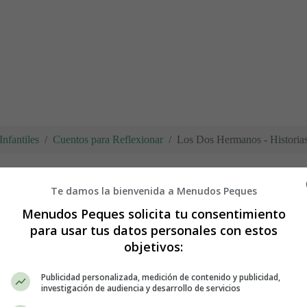
nfantiles
Cuentos para Reflexionar
Los Dos Hermanos - Historias
Te damos la bienvenida a Menudos Peques
torias para pensar
Menudos Peques solicita tu consentimiento
para usar tus datos personales con estos
objetivos:
Publicidad personalizada, medición de contenido y publicidad,
investigación de audiencia y desarrollo de servicios