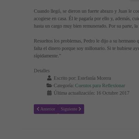
Cuando llegó, se dieron un fuerte abrazo y Juan le co
acogiese en casa. Él le pagaría por ello y, además, cui
hasta un cargo muy bien remunerado. Por su parte, la 
Resueltos los problemas, Pedro le dijo a su hermano q
falta el dinero porque soy millonario. Si te hubiese 
rápidamente.”
Detalles
Escrito por:
Estefanía Morera
Categoría:
Cuentos para Reflexionar
Última actualización: 16 Octubre 2017
Artículo anterior: La parábola del Amor - Historias para p
Artículo siguiente: La Ceguera del Triunfo -
Anterior
Siguiente