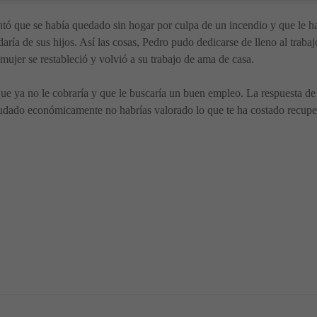
ntó que se había quedado sin hogar por culpa de un incendio y que le ha
daría de sus hijos. Así las cosas, Pedro pudo dedicarse de lleno al trab
mujer se restableció y volvió a su trabajo de ama de casa.
ue ya no le cobraría y que le buscaría un buen empleo. La respuesta de
ayudado económicamente no habrías valorado lo que te ha costado recuper
ensar
 Historias para pensar