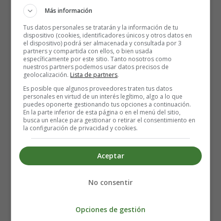
Más información
Tus datos personales se tratarán y la información de tu
dispositivo (cookies, identificadores únicos y otros datos en
el dispositivo) podrá ser almacenada y consultada por 3
partners y compartida con ellos, o bien usada
¿Cómo se manifiestan estos
específicamente por este sitio. Tanto nosotros como
nuestros partners podemos usar datos precisos de
geolocalización.
Lista de partners
.
cambios de humor?
Es posible que algunos proveedores traten tus datos
personales en virtud de un interés legítimo, algo a lo que
puedes oponerte gestionando tus opciones a continuación.
En la parte inferior de esta página o en el menú del sitio,
La futura madre llora más fácilmente, pierde más los
busca un enlace para gestionar o retirar el consentimiento en
estribos, se enfada por nada, tiende a dramatizar las
la configuración de privacidad y cookies.
situaciones más banales. Algunas mujeres se preocupan
por el impacto de sus emociones en el feto, otras temen
Aceptar
una anormalidad. Esto es comprensible, especialmente
para un primer embarazo. La perspectiva de un
parto
No consentir
puede ser una fuente de ansiedad, sobre todo porque
quienes les rodean, la familia y los amigos, suelen tener
el molesto hábito de contar su propia experiencia... ¡más
Opciones de gestión
o menos exitosa según el caso!