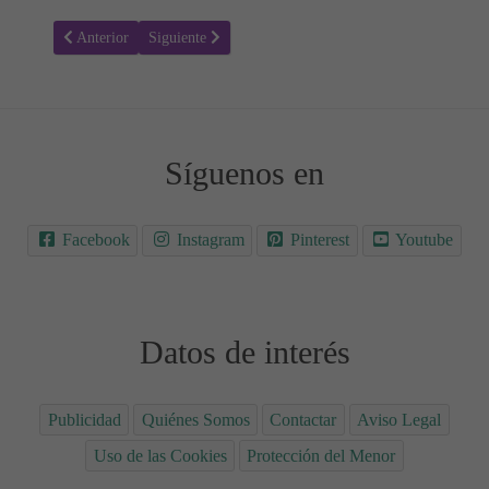
Artículo anterior: Pérdida de Sangre y Flujo Vaginal en el Embarazo
Artículo siguiente: Dificultad para respirar, vértigos y
Anterior
Siguiente
Síguenos en
Facebook
Instagram
Pinterest
Youtube
Datos de interés
Publicidad
Quiénes Somos
Contactar
Aviso Legal
Uso de las Cookies
Protección del Menor