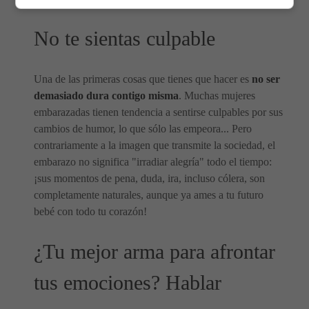
No te sientas culpable
Una de las primeras cosas que tienes que hacer es
no ser
demasiado dura contigo misma
. Muchas mujeres
embarazadas tienen tendencia a sentirse culpables por sus
cambios de humor, lo que sólo las empeora... Pero
contrariamente a la imagen que transmite la sociedad, el
embarazo no significa "irradiar alegría" todo el tiempo:
¡sus momentos de pena, duda, ira, incluso cólera, son
completamente naturales, aunque ya ames a tu futuro
bebé con todo tu corazón!
¿Tu mejor arma para afrontar
tus emociones? Hablar