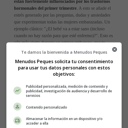
están fuertemente influenciados por los trastornos
hormonales del primer trimestre
. A esto se añade el
estrés generado por las preguntas, dudas y ansiedades
que experimentan todas las mujeres embarazadas. Un
ejemplo clásico: "¿El bebé va a estar sano (incluso
cuando no hay razón para que esté enfermo)?". Esto es
aún más cierto durante un primer embarazo, que te
enfrentas al "miedo a lo desconocido", especialmente en
Te damos la bienvenida a Menudos Peques
lo que respecta al parto.
Menudos Peques solicita tu consentimiento
para usar tus datos personales con estos
objetivos:
Publicidad personalizada, medición de contenido y
publicidad, investigación de audiencia y desarrollo de
servicios
Contenido personalizado
Almacenar la información en un dispositivo y/o
acceder a ella