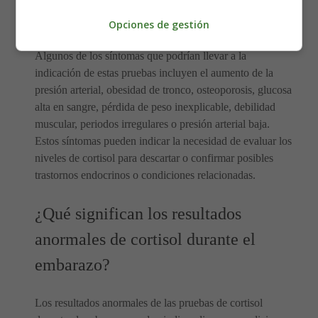
Los profesionales médicos pueden solicitar pruebas de
cortisol durante el embarazo si se presentan ciertos
Opciones de gestión
síntomas o se sospecha de alguna condición médica.
Algunos de los síntomas que podrían llevar a la
indicación de estas pruebas incluyen el aumento de la
presión arterial, obesidad de tronco, osteoporosis, glucosa
alta en sangre, pérdida de peso inexplicable, debilidad
muscular, periodos irregulares o presión arterial baja.
Estos síntomas pueden indicar la necesidad de evaluar los
niveles de cortisol para descartar o confirmar posibles
trastornos endocrinos o condiciones relacionadas.
¿Qué significan los resultados
anormales de cortisol durante el
embarazo?
Los resultados anormales de las pruebas de cortisol