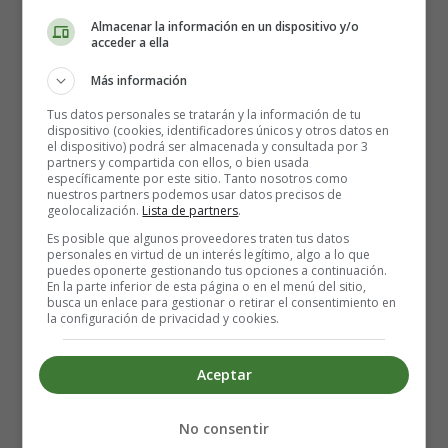
gestacional. Aquí te presentamos los rangos de valores
Almacenar la información en un dispositivo y/o
acceder a ella
normales para el cortisol en sangre durante cada
trimestre:
Más información
Tus datos personales se tratarán y la información de tu
Primer trimestre del embarazo:
Los niveles
dispositivo (cookies, identificadores únicos y otros datos en
normales de cortisol oscilan entre 7 a 19 µg/dL o 193
el dispositivo) podrá ser almacenada y consultada por 3
partners y compartida con ellos, o bien usada
a 524 µmol/L.
específicamente por este sitio. Tanto nosotros como
Segundo trimestre del embarazo:
Durante este
nuestros partners podemos usar datos precisos de
geolocalización.
Lista de partners
.
período, los valores normales de cortisol se sitúan
Es posible que algunos proveedores traten tus datos
entre 10 a 42 µg/dL o 276 a 1159 µmol/L.
personales en virtud de un interés legítimo, algo a lo que
Tercer trimestre del embarazo:
En esta etapa final
puedes oponerte gestionando tus opciones a continuación.
En la parte inferior de esta página o en el menú del sitio,
del embarazo, los niveles de cortisol normalmente
busca un enlace para gestionar o retirar el consentimiento en
fluctúan entre 12 a 50 µg/dL o 331 a 1380 µmol/L.
la configuración de privacidad y cookies.
¿Cuándo se solicitan pruebas de
Aceptar
cortisol durante el embarazo?
No consentir