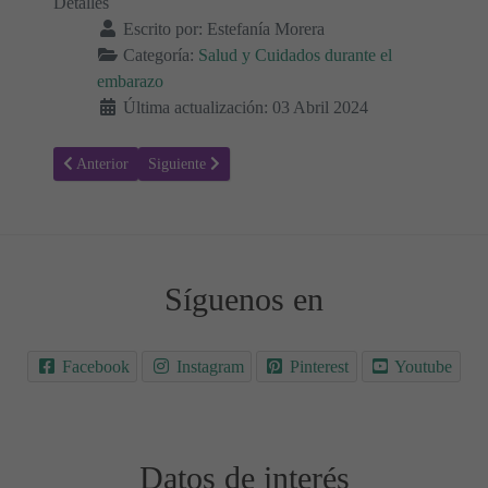
Detalles
Escrito por:
Estefanía Morera
Categoría:
Salud y Cuidados durante el
embarazo
Última actualización: 03 Abril 2024
Artículo anterior: Cobre: Valores normales en el Embarazo 🤰🏻
Artículo siguiente: Complemento C4: Valores normale
Anterior
Siguiente
Síguenos en
Facebook
Instagram
Pinterest
Youtube
Datos de interés