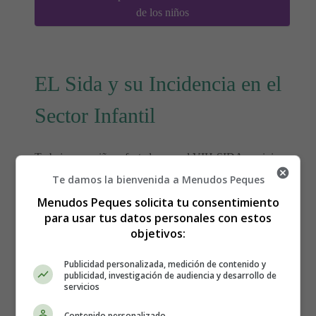
de los niños
EL Sida y su Incidencia en el
Sector Infantil
Trabajar con niños afectados por el VIH-SIDA y vivir
de cerca cuanto afecta su realidad me permite reflexionar
Te damos la bienvenida a Menudos Peques
con ustedes la urgencia de combatirlo desde un
Menudos Peques solicita tu consentimiento
componente educativo, donde se inserten todos los
para usar tus datos personales con estos
sectores poblacionales de una forma precisa y con toda la
objetivos:
información sobre esta pandemia.
Publicidad personalizada, medición de contenido y
publicidad, investigación de audiencia y desarrollo de
Detalles
servicios
Categoría:
De tú a tú
Última actualización: 08 Julio 2012
Contenido personalizado