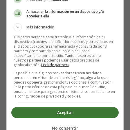
Almacenar la información en un dispositivo y/o
Leer más: EL Sida y su Incidencia en el Sector
acceder a ella
Infantil
Más información
Tus datos personales se tratarán y la información de tu
dispositivo (cookies, identificadores únicos y otros datos en
el dispositivo) podrá ser almacenada y consultada por 3
Salud y Bienestar
partners y compartida con ellos, o bien usada
específicamente por este sitio. Tanto nosotros como
nuestros partners podemos usar datos precisos de
geolocalización.
Lista de partners
.
Pocas cosas hay tan relajantes como un buen baño.
Es posible que algunos proveedores traten tus datos
Cuando estamos sumergidos en el agua el peso de
personales en virtud de un interés legítimo, algo a lo que
nuestro cuerpo se reduce y disminuye la presión de las
puedes oponerte gestionando tus opciones a continuación.
En la parte inferior de esta página o en el menú del sitio,
articulaciones y los músculos produciendo una agradable
busca un enlace para gestionar o retirar el consentimiento en
sensación de bienestar.
la configuración de privacidad y cookies.
Si queremos que de verdad sea relajante debemos
Aceptar
provocar un ambiente propicio, buscar un momento en el
que no seamos interrumpidos, desconectar teléfonos,
No consentir
timbres y todos aquellos elementos que nos puedan