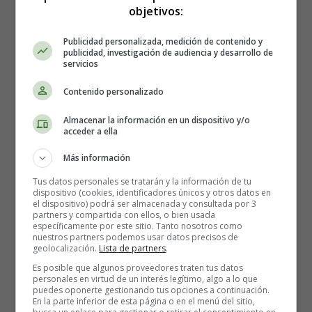
objetivos:
En muchas ocasiones nuestros ademanes y posturas
Publicidad personalizada, medición de contenido y
pueden «perjudicar» una intervención bien preparada:
publicidad, investigación de audiencia y desarrollo de
servicios
brazos como aspas de molino, balanceo, inexpresividad,
actitud pasiva, manos escondidas bajo la mesa, etc.; y por
Contenido personalizado
ello es necesario en ocasiones dominar nuestra
espontaneidad.
Almacenar la información en un dispositivo y/o
acceder a ella
Detengámonos en el uso de las manos. Estas han de ser
Más información
usadas para apoyar nuestra comunicación, que sean
Tus datos personales se tratarán y la información de tu
expresión confirmatoria de lo que queremos decir.
dispositivo (cookies, identificadores únicos y otros datos en
Existen algunos ademanes que, por sólo hacerlos,
el dispositivo) podrá ser almacenada y consultada por 3
partners y compartida con ellos, o bien usada
transmiten una opinión o estado de ánimo sobre algo o
específicamente por este sitio. Tanto nosotros como
alguien.
nuestros partners podemos usar datos precisos de
geolocalización.
Lista de partners
.
La postura corporal también es importante: En muchas
Es posible que algunos proveedores traten tus datos
personales en virtud de un interés legítimo, algo a lo que
ocasiones el hablar de pie o sentado no va a depender de
puedes oponerte gestionando tus opciones a continuación.
nosotros, no obstante en determinadas circunstancias
En la parte inferior de esta página o en el menú del sitio,