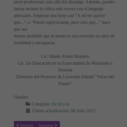
nivel profesional, más allá del abordaje. Además, puedes
lanzar incluso la crítica más severa con el lenguaje
adecuado. Empezar una frase con “A mí me parece
que...”, o “Puedo equivocarme, pero creo que...” hace
que sea
menos probable que tu punto se vea envuelto en aires de
hostilidad o arrogancia.
Lic. Maide Abreu Montero
Lic. En Educación en la Especialidad de Marxismo e
Historia
Directora del Proyecto de Locución Infantil "Voces del
Futuro"
Detalles
Categoría:
De tú a tú
Última actualización: 08 Julio 2012
Artículo anterior: ¡Un mundo hermoso y seguro!
Artículo siguiente: La Magia de la Radio
Anterior
Siguiente