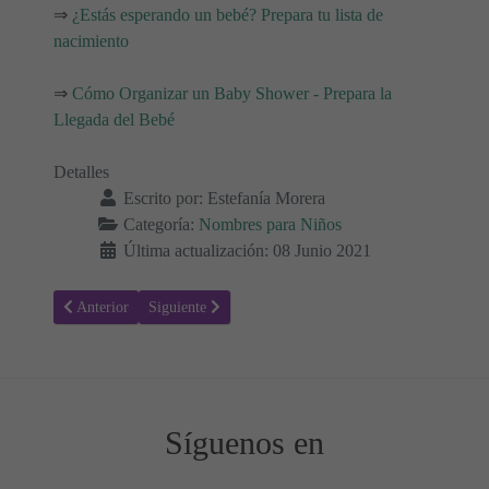
⇒
¿Estás esperando un bebé? Prepara tu lista de
nacimiento
⇒
Cómo Organizar un Baby Shower - Prepara la
Llegada del Bebé
Detalles
Escrito por:
Estefanía Morera
Categoría:
Nombres para Niños
Última actualización: 08 Junio 2021
Artículo anterior: Ulises - Significado del nombre Ulises
Artículo siguiente: Tomás - Significado del nombre T
Anterior
Siguiente
Síguenos en