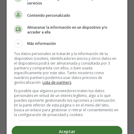
servicios
Contenido personalizado
Almacenar la información en un dispositivo y/o
acceder a ella
Más información
Significado de Trsitán -
Tus datos personales se tratarán y la información de tu
dispositivo (cookies, identificadores únicos y otros datos en
Nombre para niños
el dispositivo) podrá ser almacenada y consultada por 3
partners y compartida con ellos, o bien usada
específicamente por este sitio. Tanto nosotros como
nuestros partners podemos usar datos precisos de
Nombre Masculino de origen Galés, que significa
geolocalización.
Lista de partners
.
“tumulto, ruido”.
Es posible que algunos proveedores traten tus datos
personales en virtud de un interés legítimo, algo a lo que
De pensamiento previsor.
puedes oponerte gestionando tus opciones a continuación.
Consecuente.
En la parte inferior de esta página o en el menú del sitio,
busca un enlace para gestionar o retirar el consentimiento en
Reservado.
la configuración de privacidad y cookies.
Tímido.
Emotivo.
Aceptar
Amable.