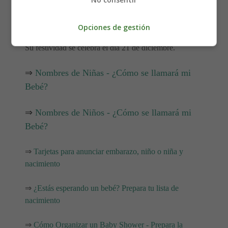
Intuitivo y perseverante.
Opciones de gestión
Su número de la suerte es el 5.
Su festividad se celebra el día 21 de diciembre.
⇒
Nombres de Niñas - ¿Cómo se llamará mi
Bebé?
⇒
Nombres de Niños - ¿Cómo se llamará mi
Bebé?
⇒
Tarjetas para anunciar embarazo, niño o niña y
nacimiento
⇒
¿Estás esperando un bebé? Prepara tu lista de
nacimiento
⇒
Cómo Organizar un Baby Shower - Prepara la