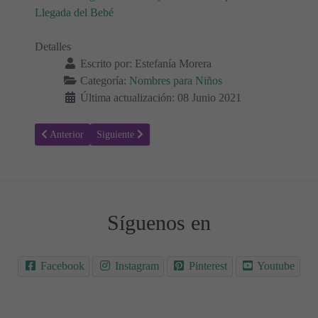
Llegada del Bebé
Detalles
Escrito por:
Estefanía Morera
Categoría:
Nombres para Niños
Última actualización: 08 Junio 2021
Artículo anterior: Tristán - Significado del nombre Tristán
Artículo siguiente: Tirso - Significado del nombre Tir
Anterior
Siguiente
Síguenos en
Facebook
Instagram
Pinterest
Youtube