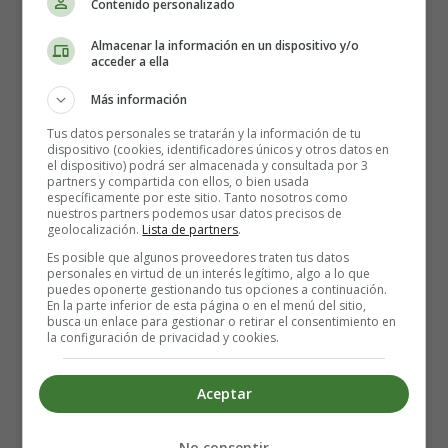
Contenido personalizado
Almacenar la información en un dispositivo y/o
acceder a ella
Más información
Tus datos personales se tratarán y la información de tu
dispositivo (cookies, identificadores únicos y otros datos en
el dispositivo) podrá ser almacenada y consultada por 3
Significado de Tomás -
partners y compartida con ellos, o bien usada
específicamente por este sitio. Tanto nosotros como
Nombre para niños
nuestros partners podemos usar datos precisos de
geolocalización.
Lista de partners
.
Es posible que algunos proveedores traten tus datos
personales en virtud de un interés legítimo, algo a lo que
Nombre masculino procedente del arameo toma, y
puedes oponerte gestionando tus opciones a continuación.
significa “gemelo”. Fue el único de los doce apóstoles
En la parte inferior de esta página o en el menú del sitio,
busca un enlace para gestionar o retirar el consentimiento en
que no creyó en la resurrección de Cristo hasta que pudo
la configuración de privacidad y cookies.
ver y tocar sus heridas.
Con gran personalidad.
Aceptar
Agradable.
Humano y afectivo.
Apasionado.
No consentir