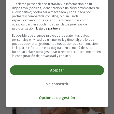
¿El perro no está siendo paseado tan a menudo? ¿Algún
Tus datos personales se tratarán y la información de tu
objeto o mueble del bebé está situado donde tu mascota
dispositivo (cookies, identificadores únicos y otros datos en
el dispositivo) podrá ser almacenada y consultada por 3
solía dormir? Si restableces las viejas rutinas lo mejor que
partners y compartida con ellos, o bien usada
puedas o mueves las cosas del bebé a otro lugar, podrás
específicamente por este sitio. Tanto nosotros como
nuestros partners podemos usar datos precisos de
poner fin a los "accidentes" de la mascota.
geolocalización.
Lista de partners
.
Es posible que algunos proveedores traten tus datos
¿Cómo evitar que te sientas culpable
personales en virtud de un interés legítimo, algo a lo que
puedes oponerte gestionando tus opciones a continuación.
por no tener ya tanto tiempo para tu
En la parte inferior de esta página o en el menú del sitio,
busca un enlace para gestionar o retirar el consentimiento en
mascota?
la configuración de privacidad y cookies.
Aceptar
No consentir
Opciones de gestión