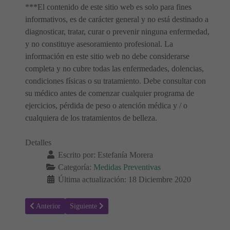
***El contenido de este sitio web es solo para fines
informativos, es de carácter general y no está destinado a
diagnosticar, tratar, curar o prevenir ninguna enfermedad,
y no constituye asesoramiento profesional. La
información en este sitio web no debe considerarse
completa y no cubre todas las enfermedades, dolencias,
condiciones físicas o su tratamiento. Debe consultar con
su médico antes de comenzar cualquier programa de
ejercicios, pérdida de peso o atención médica y / o
cualquiera de los tratamientos de belleza.
Detalles
Escrito por:
Estefanía Morera
Categoría:
Medidas Preventivas
Última actualización: 18 Diciembre 2020
Artículo anterior: Bebés y Altas Temperaturas - Precauciones y Rec
Artículo siguiente: Evita que tu hijo entre en Páginas d
Anterior
Siguiente