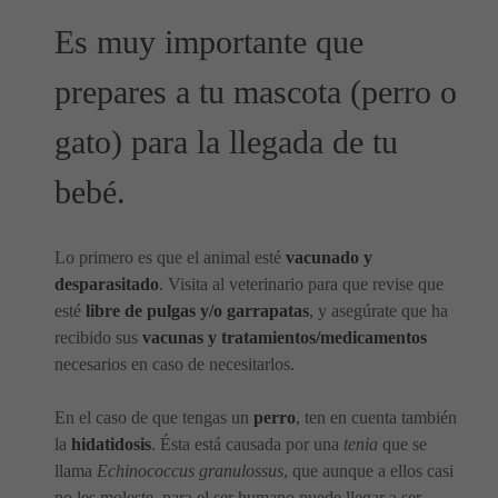
Es muy importante que
prepares a tu mascota (perro o
gato) para la llegada de tu
bebé.
Lo primero es que el animal esté
vacunado y
desparasitado
. Visita al veterinario para que revise que
esté
libre de pulgas y/o garrapatas
, y asegúrate que ha
recibido sus
vacunas y tratamientos/medicamentos
necesarios en caso de necesitarlos.
En el caso de que tengas un
perro
, ten en cuenta también
la
hidatidosis
. Ésta está causada por una
tenia
que se
llama
Echinococcus granulossus
, que aunque a ellos casi
no les moleste, para el ser humano puede llegar a ser