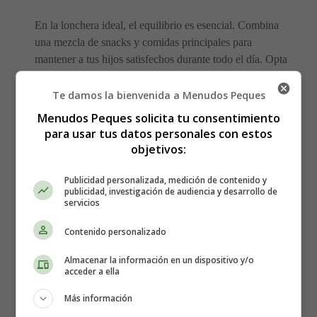
En la lonchera ideal, el equilibrio es esencial. Combina
una mezcla de snacks y comidas principales para
mantener a tus hijos satisfechos durante todo el día. Opta
por snacks como palitos de zanahoria y pepino,
acompañados de hummus o yogur griego para un toque
Te damos la bienvenida a Menudos Peques
de proteína.
Menudos Peques solicita tu consentimiento
para usar tus datos personales con estos
Para la comida principal, las opciones son infinitas. Un
objetivos:
sándwich de pavo y aguacate en pan integral es una
excelente opción. También puedes preparar rollos de
Publicidad personalizada, medición de contenido y
publicidad, investigación de audiencia y desarrollo de
jamón y queso con tortillas de trigo integral, o incluso
servicios
una ensalada de pollo a la parrilla con una variedad
colorida de vegetales.
Contenido personalizado
Almacenar la información en un dispositivo y/o
Paso 3: Creatividad en la
acceder a ella
presentación 🎨
Más información