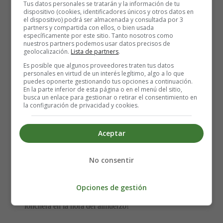
Tus datos personales se tratarán y la información de tu
dispositivo (cookies, identificadores únicos y otros datos en
La presentación importa, ¡sí, incluso en una lonchera!
el dispositivo) podrá ser almacenada y consultada por 3
partners y compartida con ellos, o bien usada
Utiliza
cortadores de galletas con formas divertidas
específicamente por este sitio. Tanto nosotros como
para darle un toque especial a las frutas y verduras. Los
nuestros partners podemos usar datos precisos de
geolocalización.
Lista de partners
.
tomates cherry se convierten en pequeñas obras de arte
Es posible que algunos proveedores traten tus datos
cuando se cortan en forma de estrellas, y las rebanadas de
personales en virtud de un interés legítimo, algo a lo que
sandía en forma de corazón son simplemente adorables.
puedes oponerte gestionando tus opciones a continuación.
En la parte inferior de esta página o en el menú del sitio,
busca un enlace para gestionar o retirar el consentimiento en
la configuración de privacidad y cookies.
Error: Your account does not currently meet the
eligibility requirements to access the Product
Advertising API.
Aceptar
Incorpora diferentes colores en la lonchera, ya que esto
No consentir
no solo la hace visualmente atractiva, sino que también
indica una amplia variedad de nutrientes. ¡Un arcoíris de
Opciones de gestión
sabores y colores hará que tus hijos anhelen abrir su
lonchera en la hora del almuerzo!