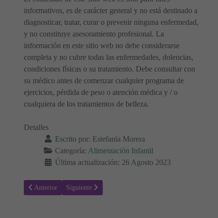
informativos, es de carácter general y no está destinado a
diagnosticar, tratar, curar o prevenir ninguna enfermedad,
y no constituye asesoramiento profesional. La
información en este sitio web no debe considerarse
completa y no cubre todas las enfermedades, dolencias,
condiciones físicas o su tratamiento. Debe consultar con
su médico antes de comenzar cualquier programa de
ejercicios, pérdida de peso o atención médica y / o
cualquiera de los tratamientos de belleza.
Detalles
Escrito por:
Estefanía Morera
Categoría:
Alimentación Infantil
Última actualización: 26 Agosto 2023
Artículo anterior: ¿Cómo Establecer una Buena Relación con la Comi
Artículo siguiente: ¿Cuándo pueden los bebés comer he
Anterior
Siguiente