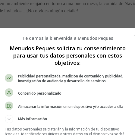
en un ambiente relajado en torno a una buena mesa, la comida de Navid
e invitados... ¡No olvides ningún detalle!
Te damos la bienvenida a Menudos Peques
e los empleados se hayan tomado vacaciones, a no ser que quieras estar 
Menudos Peques solicita tu consentimiento
o hay que elegir un día demasiado cercano al día de Navidad, porque se 
para usar tus datos personales con estos
 día ideal sería un martes o miércoles, una semana antes de Navidad.
objetivos:
ias
Publicidad personalizada, medición de contenido y publicidad,
investigación de audiencia y desarrollo de servicios
ado a una marisquería puede sentirse decepcionado cuando vea el menú
Contenido personalizado
te indio. Para que la cena de Navidad de la empresa sea un buen moment
unta también a los propietarios de los restaurantes si ofrecen alternativa
Almacenar la información en un dispositivo y/o acceder a ella
Más información
as culinarias
Tus datos personales se tratarán y la información de tu dispositivo
(cookies, identificadores únicos y otros datos en el dispositivo) podrá