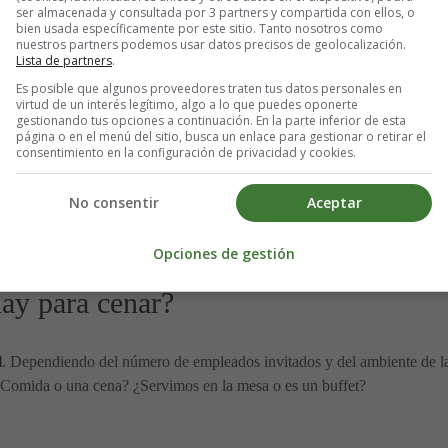
ser almacenada y consultada por 3 partners y compartida con ellos, o
ternativas al pavo asado o al salmón en el menú. Para no crear malesta
bien usada específicamente por este sitio. Tanto nosotros como
o bien, sin sentirse excluidos ni tener que vaciar la cesta del pan para
nuestros partners podemos usar datos precisos de geolocalización.
Lista de partners
.
Es posible que algunos proveedores traten tus datos personales en
rsonas?
virtud de un interés legítimo, algo a lo que puedes oponerte
gestionando tus opciones a continuación. En la parte inferior de esta
página o en el menú del sitio, busca un enlace para gestionar o retirar el
es mejor definir de antemano las condiciones de la comida de Navidad,
consentimiento en la configuración de privacidad y cookies.
en que cada uno pague su parte, por ejemplo, pagando sólo el vino, el a
pueden permitirse una velada en un prestigioso restaurante de tres estr
No consentir
Aceptar
telación, para evitar que el número de invitados varíe de uno a dos el 
e comensales para que pueda organizarse en consecuencia.
Opciones de gestión
ay para cenar?
l
. Dependiendo del número de empleados invitados y del ambiente de la
 ¿Comida o una cena? ¿Servimos en la mesa o es un buffet?