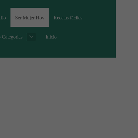
ijo
Ser Mujer Hoy
Recetas fáciles
s Categorías
Inicio