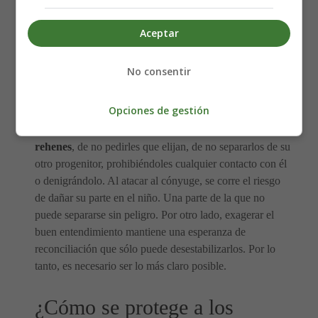
no las actividades escolares, dónde vivirán, en custodia
ompartida o no, mantener o no a sus compañeros, etc.
Aceptar
Porque
los niños también tendrán que pasar por su
proceso de duelo
y lo que más les preocupa es la
No consentir
incertidumbre
. Así que hay que anticiparse a todo: así
se evitan las crisis tanto de los niños como de los padres.
Opciones de gestión
Hay que tener cuidado de no tomar a los niños como
rehenes
, de no pedirles que elijan, de no separarlos de su
otro progenitor, prohibiéndoles cualquier contacto con él
o denigrándolo. Al atacar al cónyuge, se corre el riesgo
de dañar su parte en el niño. Una parte de la que no
puede separarse sin peligro. Por otro lado, exagerar el
buen entendimiento mantiene una esperanza de
reconciliación que sólo puede desestabilizarlos. Por lo
tanto, es necesario ser lo más claro posible.
¿Cómo se protege a los