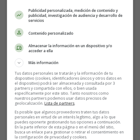
Publicidad personalizada, medición de contenido y
Ante todo, es necesario
respetar al otro y, por tanto,
publicidad, investigación de audiencia y desarrollo de
hablar y escuchar al otro
. Este diálogo, que puede ser
servicios
llevado a cabo por abogados o por un mediador, debe
Contenido personalizado
conducir a acuerdos equilibrados, permitiendo a las
partes mostrar empatía, ponerse en el lugar del otro para
Almacenar la información en un dispositivo y/o
alcanzar una solución aceptable para ambos. Un acuerdo
acceder a ella
equilibrado entre las dos partes que sea aceptable para
Más información
ambas es la solución menos mala, a corto, medio y largo
plazo.
Tus datos personales se tratarán y la información de tu
dispositivo (cookies, identificadores únicos y otros datos en
el dispositivo) podrá ser almacenada y consultada por 3
¿Cómo anunciarlo a los
partners y compartida con ellos, o bien usada
específicamente por este sitio. Tanto nosotros como
nuestros partners podemos usar datos precisos de
niños?
geolocalización.
Lista de partners
.
Es posible que algunos proveedores traten tus datos
personales en virtud de un interés legítimo, algo a lo que
puedes oponerte gestionando tus opciones a continuación.
No hay que anunciar la separación el mismo día en que
En la parte inferior de esta página o en el menú del sitio,
se toma la decisión. Hay que esperar a organizarse: saber
busca un enlace para gestionar o retirar el consentimiento en
la configuración de privacidad y cookies.
si los niños tendrán que cambiar o no de colegio, dejar o