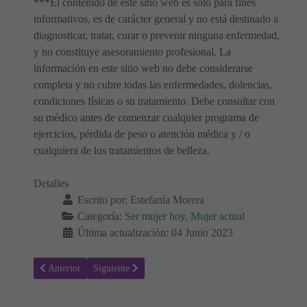
***El contenido de este sitio web es solo para fines
informativos, es de carácter general y no está destinado a
diagnosticar, tratar, curar o prevenir ninguna enfermedad,
y no constituye asesoramiento profesional. La
información en este sitio web no debe considerarse
completa y no cubre todas las enfermedades, dolencias,
condiciones físicas o su tratamiento. Debe consultar con
su médico antes de comenzar cualquier programa de
ejercicios, pérdida de peso o atención médica y / o
cualquiera de los tratamientos de belleza.
Detalles
Escrito por:
Estefanía Morera
Categoría:
Ser mujer hoy, Mujer actual
Última actualización: 04 Junio 2023
Artículo anterior: ¿Por qué estoy tan Enfadado? ¿La Ira es Saludabl
Artículo siguiente: Lidiar con la depresión después de 
Anterior
Siguiente