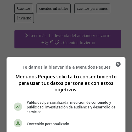
Cuentos
cuentos infantiles
cuentos para niños
Invierno
Leer más: La leyenda del anciano y el zorro
👨🏻‍🦳🦊 - Cuentos Invierno
Te damos la bienvenida a Menudos Peques
Noche de Reyes 👑 - Poesías
Menudos Peques solicita tu consentimiento
para usar tus datos personales con estos
Infantiles
objetivos:
Publicidad personalizada, medición de contenido y
publicidad, investigación de audiencia y desarrollo de
servicios
Contenido personalizado