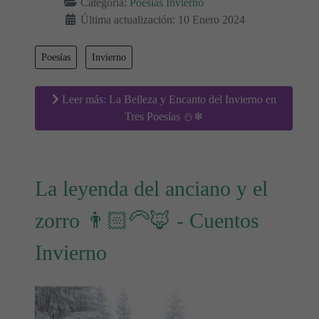
Categoría:
Poesías Invierno
Última actualización: 10 Enero 2024
Poesías
Invierno
Leer más: La Belleza y Encanto del Invierno en
Tres Poesías ⛄❄
La leyenda del anciano y el
zorro 👨🏻‍🦳🦊 - Cuentos
Invierno