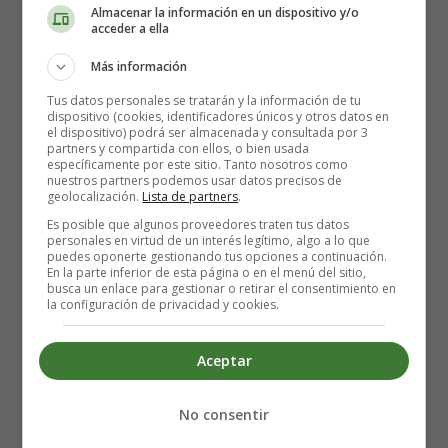
Almacenar la información en un dispositivo y/o
acceder a ella
Más información
Tus datos personales se tratarán y la información de tu
dispositivo (cookies, identificadores únicos y otros datos en
el dispositivo) podrá ser almacenada y consultada por 3
partners y compartida con ellos, o bien usada
específicamente por este sitio. Tanto nosotros como
nuestros partners podemos usar datos precisos de
geolocalización.
Lista de partners
.
Es posible que algunos proveedores traten tus datos
personales en virtud de un interés legítimo, algo a lo que
puedes oponerte gestionando tus opciones a continuación.
En la parte inferior de esta página o en el menú del sitio,
Detalles
busca un enlace para gestionar o retirar el consentimiento en
la configuración de privacidad y cookies.
Escrito por:
Estefanía Morera
Categoría:
Poesías infantiles para Navidad
Última actualización: 05 Enero 2024
Aceptar
Navidad
No consentir