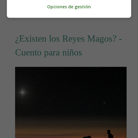
Opciones de gestión
Leer más: Noche de Reyes 👑 - Poesías Infantiles
¿Existen los Reyes Magos? -
Cuento para niños