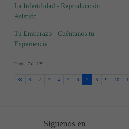
La Infertilidad - Reproducción
Asistida
Tu Embarazo - Cuéntanos tu
Experiencia
Página 7 de 139
2
3
4
5
6
7
8
9
10
1
Síguenos en