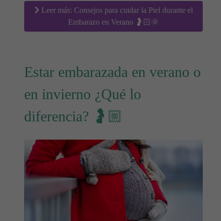
Leer más: Consejos para cuidar la Piel durante el
Embarazo en Verano 🤰🏻🌞
Estar embarazada en verano o
en invierno ¿Qué lo
diferencia? 🤰🏼