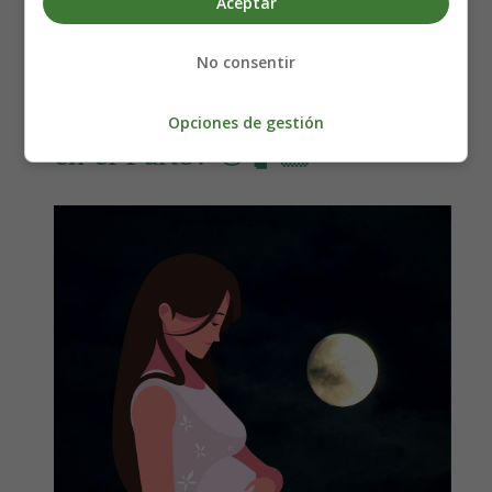
Aceptar
No consentir
¿Cómo Influye la Luna Llena
Opciones de gestión
en el Parto? 🌕🤰🏻