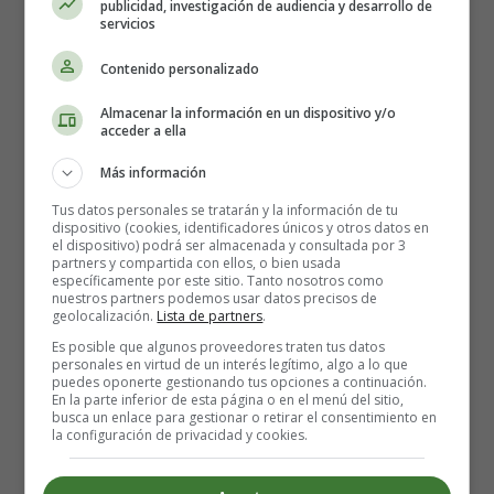
publicidad, investigación de audiencia y desarrollo de
servicios
Contenido personalizado
Almacenar la información en un dispositivo y/o
acceder a ella
Más información
Tus datos personales se tratarán y la información de tu
dispositivo (cookies, identificadores únicos y otros datos en
el dispositivo) podrá ser almacenada y consultada por 3
partners y compartida con ellos, o bien usada
específicamente por este sitio. Tanto nosotros como
Detalles
nuestros partners podemos usar datos precisos de
geolocalización.
Lista de partners
.
Escrito por:
Estefanía Morera
Es posible que algunos proveedores traten tus datos
Categoría:
Salud y Cuidados durante el
personales en virtud de un interés legítimo, algo a lo que
embarazo
puedes oponerte gestionando tus opciones a continuación.
En la parte inferior de esta página o en el menú del sitio,
Última actualización: 23 May 2024
busca un enlace para gestionar o retirar el consentimiento en
la configuración de privacidad y cookies.
Leer más: ¿Sabe mi Gato que Estoy Embarazada?
🐈🤰