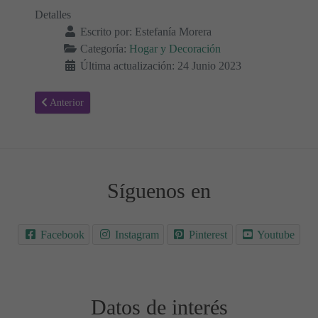
Detalles
Escrito por:
Estefanía Morera
Categoría:
Hogar y Decoración
Última actualización: 24 Junio 2023
Artículo anterior: Consejos para la limpieza de primavera 🌟
Anterior
Síguenos en
Facebook
Instagram
Pinterest
Youtube
Datos de interés