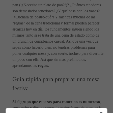
pan (¡¿Necesito un plato de pan?!)? ¿Cuántos tenedores
son demasiados tenedores? ¿Y qué pasa con los vasos?
¡¿Cuchara de postre-qué?! Y mientras muchas de las
"reglas" de la cena tradicional y formal pueden parecer
arcaicas hoy en día, los fundamentos siguen siendo los
mismos tanto si se trata de una cena de estado como de
un brunch de cumpleaños casual. Así que una vez que
sepas cómo hacerlo bien, no tendrás problemas para
poner cualquier mesa y, con suerte, incluso para divertirte
un poco con ella. Así que sin más preámbulos,
aprendamos las
reglas
.
Guía rápida para preparar una mesa
festiva
Si el grupo que esperas para comer no es numeroso
,
entre ocho y diez personas, la mejor forma de mesa es la