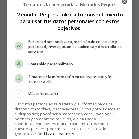
redonda. Ya que una superficie circular separa menos a
Te damos la bienvenida a Menudos Peques
unas personas de otras y permiten que todos pueden
Menudos Peques solicita tu consentimiento
conversar fluidamente. En caso de que los
comensales
para usar tus datos personales con estos
sean muchos opta por una
mesa ovalada
, para evitar
objetivos:
aislar a los que ocupan los asientos de los extremos,
obligando a dividir las conversaciones.
Publicidad personalizada, medición de contenido y
publicidad, investigación de audiencia y desarrollo de
servicios
También es importante el
lugar de ubicación de la
mesa
, la habitación donde se encuentra, el espacio, la
Contenido personalizado
luz, la ventilación, etc.
Almacenar la información en un dispositivo y/o
acceder a ella
Elige un
mantel elegante, amplio y colgante
. Si es una
cena opta por color blanco o liso muy claro. Puedes usar
Más información
un mantel de plástico transparente para proteger el
Tus datos personales se tratarán y la información de tu
mantel.
dispositivo (cookies, identificadores únicos y otros datos en
el dispositivo) podrá ser almacenada y consultada por 3
partners y compartida con ellos, o bien usada
específicamente por este sitio. Tanto nosotros como
nuestros partners podemos usar datos precisos de
geolocalización.
Lista de partners
.