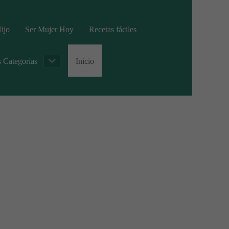
ijo
Ser Mujer Hoy
Recetas fáciles
s Categorías
Inicio