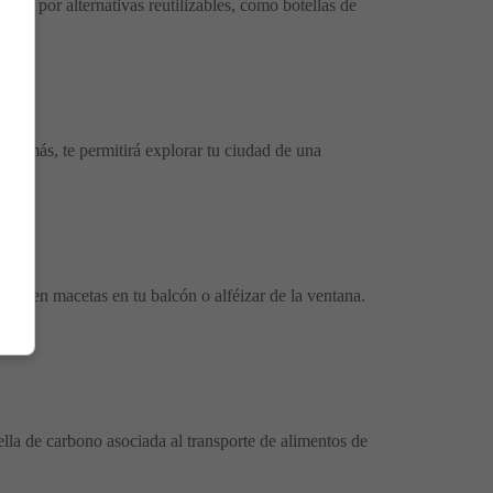
opta por alternativas reutilizables, como botellas de
demás, te permitirá explorar tu ciudad de una
ro, en macetas en tu balcón o alféizar de la ventana.
lla de carbono asociada al transporte de alimentos de