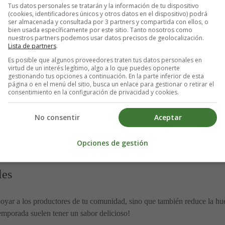
e vida ecológico. Intenta reducir el consumo de productos desechables y 
Tus datos personales se tratarán y la información de tu dispositivo
(cookies, identificadores únicos y otros datos en el dispositivo) podrá
lo que puedas, separando los residuos correctamente.
ser almacenada y consultada por 3 partners y compartida con ellos, o
bien usada específicamente por este sitio. Tanto nosotros como
nuestros partners podemos usar datos precisos de geolocalización.
Lista de partners
.
Es posible que algunos proveedores traten tus datos personales en
virtud de un interés legítimo, algo a lo que puedes oponerte
 mantenerte en forma es utilizar la
bicicleta
como medio de transporte. A
gestionando tus opciones a continuación. En la parte inferior de esta
te desplazas de un lugar a otro.
página o en el menú del sitio, busca un enlace para gestionar o retirar el
consentimiento en la configuración de privacidad y cookies.
urbano
No consentir
Aceptar
 plantas en tu vida. Cultiva hierbas aromáticas, como albahaca y cilant
Opciones de gestión
drás disfrutar de alimentos frescos y sabrosos.
les
oyar a los productores de tu comunidad, sino que también reduce la hue
temporada suelen tener un sabor delicioso!