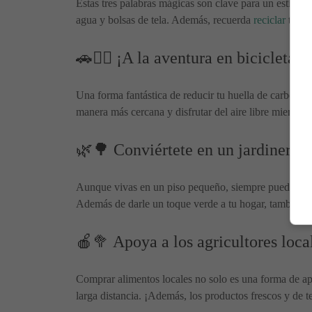
Estas tres palabras mágicas son clave para un estilo d
agua y bolsas de tela. Además, recuerda
reciclar
todo 
🚗🚴‍♀️ ¡A la aventura en bicicleta!
Una forma fantástica de reducir tu huella de carbono y
manera más cercana y disfrutar del aire libre mientras 
🌿🌳 Conviértete en un jardinero 
Aunque vivas en un piso pequeño, siempre puedes tener
Además de darle un toque verde a tu hogar, también po
🍎🥦 Apoya a los agricultores loca
Comprar alimentos locales no solo es una forma de ap
larga distancia. ¡Además, los productos frescos y de 