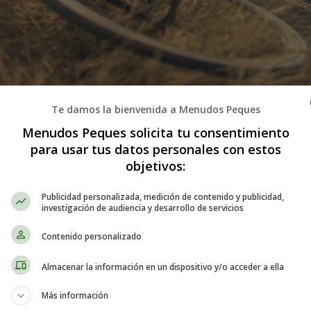
Te damos la bienvenida a Menudos Peques
Menudos Peques solicita tu consentimiento
para usar tus datos personales con estos
ndo el Planeta de Forma Divertida y
objetivos:
Publicidad personalizada, medición de contenido y publicidad,
illas de ayudar a cuidar nuestro planeta? ¡Estás en el lugar correcto! E
investigación de audiencia y desarrollo de servicios
ia
. No solo estarás haciendo tu parte para
preservar el
medio ambien
Contenido personalizado
Almacenar la información en un dispositivo y/o acceder a ella
uce, Reutiliza y Recicla
Más información