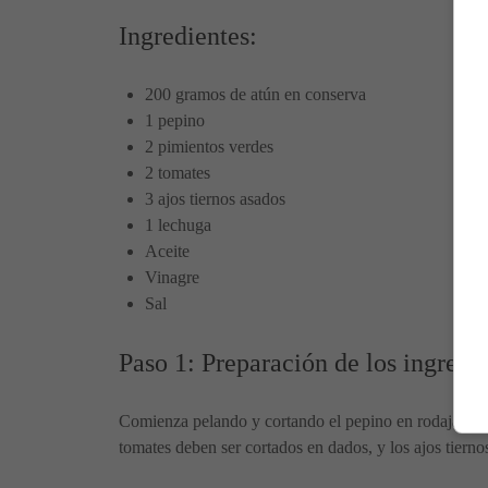
Ingredientes:
200 gramos de atún en conserva
1 pepino
2 pimientos verdes
2 tomates
3 ajos tiernos asados
1 lechuga
Aceite
Vinagre
Sal
Paso 1: Preparación de los ingredi
Comienza pelando y cortando el pepino en rodajas finas
tomates deben ser cortados en dados, y los ajos tiernos