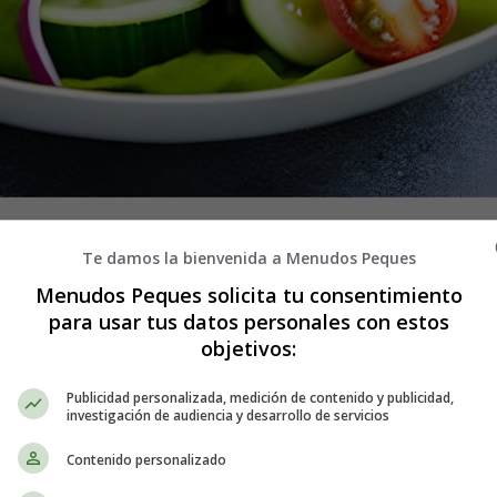
l mundo por su variedad de sabores y la frescura de sus ingredientes. 
Te damos la bienvenida a Menudos Peques
e verduras y atún en conserva. En este artículo, te enseñaré cómo prepara
erránea en tu propio hogar.
Menudos Peques solicita tu consentimiento
para usar tus datos personales con estos
pirrana", es originaria de Andalucía, en el sur de España. Su nombre p
objetivos:
para los días calurosos de verano
, ya que su combinación de ingredie
Publicidad personalizada, medición de contenido y publicidad,
investigación de audiencia y desarrollo de servicios
Contenido personalizado