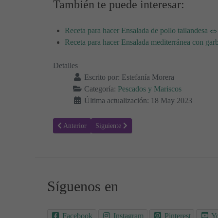
También te puede interesar:
Receta para hacer Ensalada de pollo tailandesa 🥗
Receta para hacer Ensalada mediterránea con gar
Detalles
Escrito por:
Estefanía Morera
Categoría:
Pescados y Mariscos
Última actualización: 18 May 2023
Artículo anterior: Receta de almejas con setas: Un plato el
Artículo siguiente: Pulpo a Feira: Cómo prep
Anterior
Siguiente
Síguenos en
Facebook
Instagram
Pinterest
Y