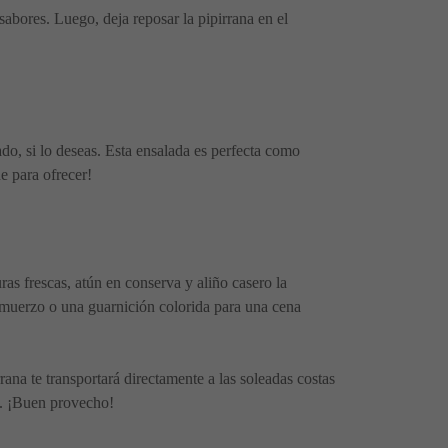
abores. Luego, deja reposar la pipirrana en el
do, si lo deseas. Esta ensalada es perfecta como
e para ofrecer!
as frescas, atún en conserva y aliño casero la
almuerzo o una guarnición colorida para una cena
ana te transportará directamente a las soleadas costas
le. ¡Buen provecho!