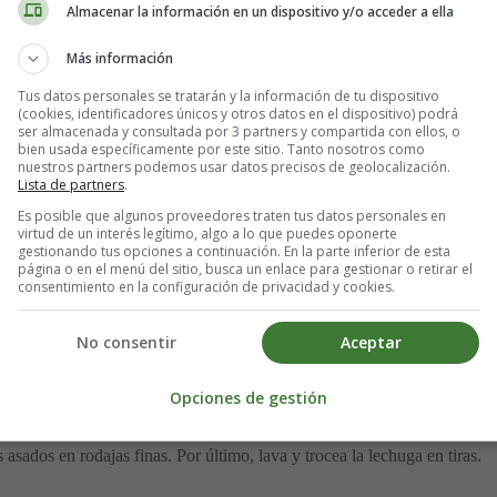
Almacenar la información en un dispositivo y/o acceder a ella
Más información
Tus datos personales se tratarán y la información de tu dispositivo
(cookies, identificadores únicos y otros datos en el dispositivo) podrá
ser almacenada y consultada por 3 partners y compartida con ellos, o
bien usada específicamente por este sitio. Tanto nosotros como
nuestros partners podemos usar datos precisos de geolocalización.
Lista de partners
.
Es posible que algunos proveedores traten tus datos personales en
virtud de un interés legítimo, algo a lo que puedes oponerte
gestionando tus opciones a continuación. En la parte inferior de esta
página o en el menú del sitio, busca un enlace para gestionar o retirar el
consentimiento en la configuración de privacidad y cookies.
No consentir
Aceptar
entes
Opciones de gestión
. Luego, corta los pimientos verdes en juliana, asegurándote de retirar l
 asados en rodajas finas. Por último, lava y trocea la lechuga en tiras.