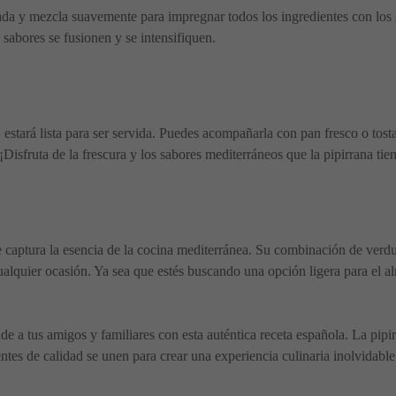
lada y mezcla suavemente para impregnar todos los ingredientes con los s
sabores se fusionen y se intensifiquen.
stará lista para ser servida. Puedes acompañarla con pan fresco o tosta
Disfruta de la frescura y los sabores mediterráneos que la pipirrana tien
e captura la esencia de la cocina mediterránea. Su combinación de verdur
ualquier ocasión. Ya sea que estés buscando una opción ligera para el 
 a tus amigos y familiares con esta auténtica receta española. La pipirr
entes de calidad se unen para crear una experiencia culinaria inolvidab