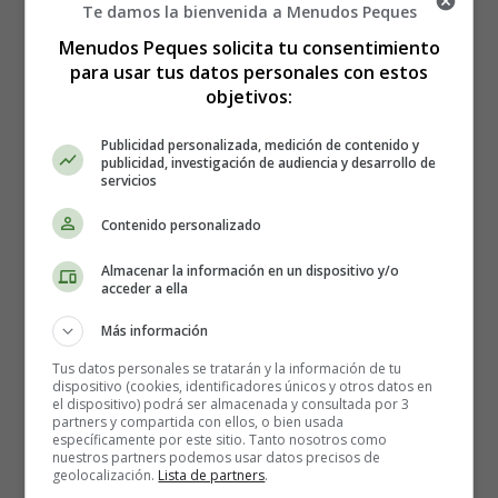
Te damos la bienvenida a Menudos Peques
tener todos los ingredientes
Menudos Peques solicita tu consentimiento
necesarios:
para usar tus datos personales con estos
objetivos:
500 gramos de almejas frescas
Publicidad personalizada, medición de contenido y
200 gramos de setas (puedes usar champiñones, setas
publicidad, investigación de audiencia y desarrollo de
shiitake o cualquier otra variedad que te guste)
servicios
2 dientes de ajo
Contenido personalizado
1 cebolla pequeña
1/2 taza de vino blanco seco
Almacenar la información en un dispositivo y/o
2 cucharadas de perejil fresco picado
acceder a ella
Aceite de oliva virgen extra
Más información
Sal y pimienta al gusto
Tus datos personales se tratarán y la información de tu
dispositivo (cookies, identificadores únicos y otros datos en
Ahora que tienes todo preparado, es
el dispositivo) podrá ser almacenada y consultada por 3
partners y compartida con ellos, o bien usada
hora de empezar a cocinar. Sigue
específicamente por este sitio. Tanto nosotros como
nuestros partners podemos usar datos precisos de
estos pasos:
geolocalización.
Lista de partners
.