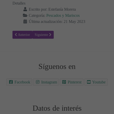
Detalles
Escrito por:
Estefanía Morera
Categoría:
Pescados y Mariscos
Última actualización: 21 May 2023
Artículo anterior: Hamburguesas de Pescado y Chorizo: Una fusión ú
Artículo siguiente: Pipirrana: Una receta tradicional an
Anterior
Siguiente
Síguenos en
Facebook
Instagram
Pinterest
Youtube
Datos de interés