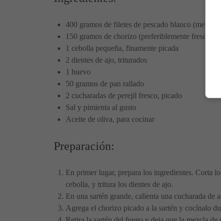
400 gramos de filetes de pescado blanco (merluza,
150 gramos de chorizo (preferiblemente fresco)
1 cebolla pequeña, finamente picada
2 dientes de ajo, triturados
1 huevo
50 gramos de pan rallado
2 cucharadas de perejil fresco, picado
Sal y pimienta al gusto
Aceite de oliva, para cocinar
Preparación:
En primer lugar, prepara los ingredientes. Corta lo
cebolla, y tritura los dientes de ajo.
En una sartén grande, calienta una cucharada de ac
Agrega el chorizo picado a la sartén y cocínalo d
Retira la sartén del fuego y deja que la mezcla de 