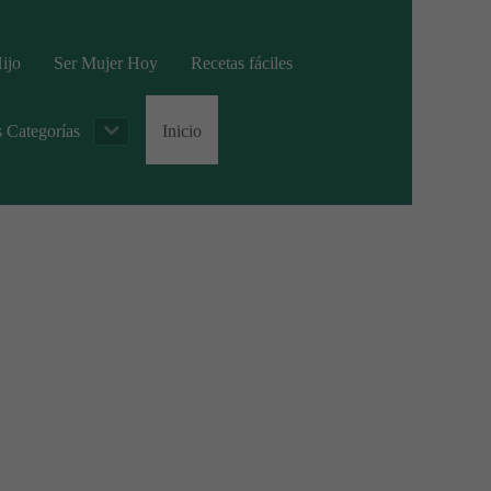
ijo
Ser Mujer Hoy
Recetas fáciles
s Categorías
Inicio