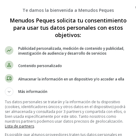
Te damos la bienvenida a Menudos Peques
Menudos Peques solicita tu consentimiento
para usar tus datos personales con estos
objetivos:
Publicidad personalizada, medición de contenido y publicidad,
investigación de audiencia y desarrollo de servicios
e: Hamburguesas de pescado y chorizo
Contenido personalizado
Almacenar la información en un dispositivo y/o acceder a ella
 con diferentes ingredientes y sabores, no puedes dejar de probar las 
 sabores y texturas que deleitará tu paladar. En este artículo, te present
Más información
trucos para lograr el mejor resultado. ¡Prepárate para una experiencia 
Tus datos personales se tratarán y la información de tu dispositivo
(cookies, identificadores únicos y otros datos en el dispositivo) podrá
ser almacenada y consultada por 3 partners y compartida con ellos, o
scado y chorizo
bien usada específicamente por este sitio. Tanto nosotros como
nuestros partners podemos usar datos precisos de geolocalización.
Lista de partners
.
Es posible que algunos proveedores traten tus datos personales en