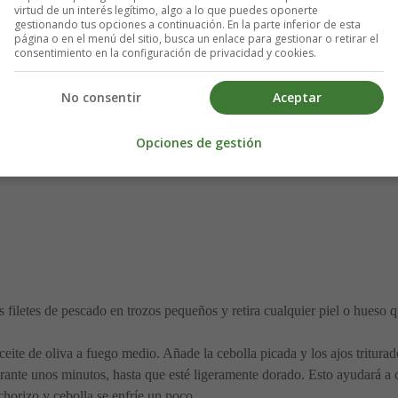
virtud de un interés legítimo, algo a lo que puedes oponerte
gestionando tus opciones a continuación. En la parte inferior de esta
página o en el menú del sitio, busca un enlace para gestionar o retirar el
 lenguado, bacalao, etc.)
consentimiento en la configuración de privacidad y cookies.
No consentir
Aceptar
Opciones de gestión
s filetes de pescado en trozos pequeños y retira cualquier piel o hueso 
eite de oliva a fuego medio. Añade la cebolla picada y los ajos triturad
urante unos minutos, hasta que esté ligeramente dorado. Esto ayudará a 
chorizo y cebolla se enfríe un poco.