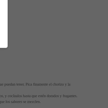
que puedan tener. Pica finamente el chorizo y la
os, y cocínalos hasta que estén dorados y fragantes.
que los sabores se mezclen.