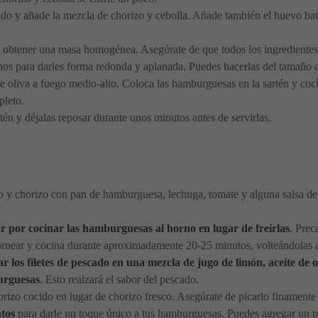
do y añade la mezcla de chorizo y cebolla. Añade también el huevo batido,
a obtener una masa homogénea. Asegúrate de que todos los ingredientes
s para darles forma redonda y aplanada. Puedes hacerlas del tamaño 
 de oliva a fuego medio-alto. Coloca las hamburguesas en la sartén y c
pleto.
tén y déjalas reposar durante unos minutos antes de servirlas.
y chorizo con pan de hamburguesa, lechuga, tomate y alguna salsa de 
r por cocinar las hamburguesas al horno en lugar de freírlas
. Prec
ornear y cocina durante aproximadamente 20-25 minutos, volteándolas a
r los filetes de pescado en una mezcla de jugo de limón, aceite de o
urguesas
. Esto realzará el sabor del pescado.
rizo ​​cocido en lugar de chorizo ​​fresco. Asegúrate de picarlo finament
ntos
para darle un toque único a tus hamburguesas. Puedes agregar un 