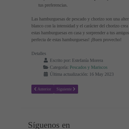
tus preferencias.
Las hamburguesas de pescado y chorizo son una altern
blanco con la intensidad y el carácter del chorizo cre
estas hamburguesas en casa y sorprender a tus amigos 
perfecta de estas hamburguesas! ¡Buen provecho!
Detalles
Escrito por:
Estefanía Morera
Categoría:
Pescados y Mariscos
Última actualización: 16 May 2023
Artículo anterior: Almejas con Gambas: Una Exquisita Fu
Artículo siguiente: Receta de almejas con set
Anterior
Siguiente
Síguenos en