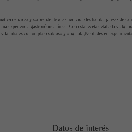
ativa deliciosa y sorprendente a las tradicionales hamburguesas de ca
a una experiencia gastronómica única. Con esta receta detallada y algun
y familiares con un plato sabroso y original. ¡No dudes en experimenta
sión de Sabores Marinos
as: Un plato elegante y lleno de sabor
Datos de interés