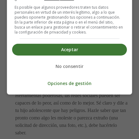
etc... El
acoso cibernético
está, por desgracia, muy
Es posible que algunos proveedores traten tus datos
extendido en las redes.
personales en virtud de un interés legítimo, algo a lo que
puedes oponerte gestionando tus opciones a continuación.
En la parte inferior de esta página o en el menú del sitio,
También insiste en la discreción. Una foto, incluso una
busca un enlace para gestionar o retirar el consentimiento en
anodina, puede ser mal utilizada. Por supuesto, hay que
la configuración de privacidad y cookies.
dejarle claro que no envíe fotos de desnudos, ni siquiera
dentro de una pareja o amistad íntima.
Aceptar
Consejos de seguridad en
No consentir
redes sociales
Opciones de gestión
Herramientas poderosas, las redes sociales pueden ser
capaces de lo peor, así como de lo mejor. Sé claro y dile a
tu hijo adolescente que hay peligros. Hazle saber que tan
pronto como algo les moleste o parezca extraño (una
solicitud de dirección, una foto, etc.), debe hacértelo
saber.