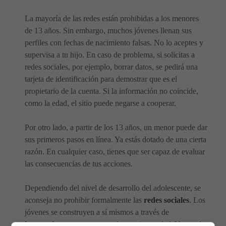
La mayoría de las redes están prohibidas a los menores
de 13 años. Sin embargo, muchos jóvenes llenan sus
perfiles con fechas de nacimiento falsas. No lo aceptes y
supervisa a tu hijo. En caso de problema, si solicitas a
redes sociales, por ejemplo, borrar datos, se pedirá una
tarjeta de identificación para demostrar que es el
propietario de la cuenta. Si la información no coincide,
como la edad, el sitio puede negarse a cooperar.
Por otro lado, a partir de los 13 años, un menor puede dar
sus primeros pasos en línea. Ya estás dotado de una cierta
razón. En cualquier caso, tienes que ser capaz de evaluar
las consecuencias de tus acciones.
Dependiendo del nivel de desarrollo del adolescente, se
aconseja no prohibir formalmente las
redes sociales
. Los
jóvenes se construyen a sí mismos a través de
interacciones
con personas de su misma edad. Y
cuando