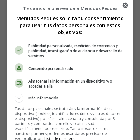
no tienes una identidad digital, no perteneces actualmente
Te damos la bienvenida a Menudos Peques
al grupo de la misma manera.
Menudos Peques solicita tu consentimiento
para usar tus datos personales con estos
Es mejor estar atento y dar tu consejo, que descubrir más
objetivos:
tarde que tu hijo ha desafiado tu prohibición creando
secretamente un perfil para sí mismo.
Publicidad personalizada, medición de contenido y
publicidad, investigación de audiencia y desarrollo de
servicios
No difundir todo en las redes
Contenido personalizado
Antes de dejarlo solo frente a su pantalla, el primer paso
Almacenar la información en un dispositivo y/o
acceder a ella
es comprobar que la cuenta es privada y que los mensajes
están destinados a un
círculo privado
de amigos.
Más información
Tus datos personales se tratarán y la información de tu
Entonces explícale al adolescente las reglas para difundir
dispositivo (cookies, identificadores únicos y otros datos en
la información. No es obvio para ellos que los
el dispositivo) podrá ser almacenada y consultada por 3
partners y compartida con ellos, o bien usada
fundamentos de la comunicación también se aplican en
específicamente por este sitio. Tanto nosotros como
Internet: no nos burlamos de los demás, nos respetamos,
nuestros partners podemos usar datos precisos de
geolocalización.
Lista de partners
.