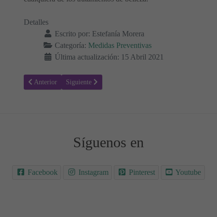
Detalles
Escrito por:
Estefanía Morera
Categoría:
Medidas Preventivas
Última actualización: 15 Abril 2021
Artículo anterior: Evita que tu hijo entre en Páginas de Internet no a
Artículo siguiente: Los bebés alimentados con biberón 
Anterior
Siguiente
Síguenos en
Facebook
Instagram
Pinterest
Youtube