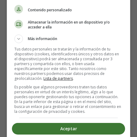
pequeñas cantidades. Así que no te extrañes si el bebé
Contenido personalizado
llora, toma un poco de bibe, ya no quiere más porque se
llena, vuelve a pedir a los cinco minutos y así
Almacenar la información en un dispositivo y/o
sucesivamente. Ten paciencia y no te agobies, esta
acceder a ella
situación irá cambiando en unos días y el mismo bebé, ya
Más información
adaptado a su nueva vida irá espaciando las tomas.
Tus datos personales se tratarán y la información de tu
dispositivo (cookies, identificadores únicos y otros datos en
Si has elegido alimentar a tu bebé
el dispositivo) podrá ser almacenada y consultada por 3
partners y compartida con ellos, o bien usada
con lactancia artificial aquí te
específicamente por este sitio. Tanto nosotros como
nuestros partners podemos usar datos precisos de
dejamos algunos consejos para
geolocalización.
Lista de partners
.
Es posible que algunos proveedores traten tus datos
facilitarte las primeras tomas y
personales en virtud de un interés legítimo, algo a lo que
puedes oponerte gestionando tus opciones a continuación.
adaptación de ambos:
En la parte inferior de esta página o en el menú del sitio,
busca un enlace para gestionar o retirar el consentimiento en
la configuración de privacidad y cookies.
Las primeras horas después del parto es fundamental
que tú y el bebé estén tranquilos, sobre todo cuando
Aceptar
le des de comer. Procura que en la habitación no