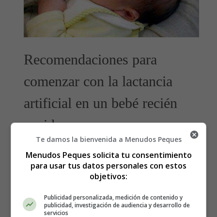
Recomendaciones para
comenzar con la lactancia
artificial en un bebé recién
nacido.
Te damos la bienvenida a Menudos Peques
No olvides que tu hijo lleva todo la gestación
Menudos Peques solicita tu consentimiento
para usar tus datos personales con estos
alimentándose continuamente a través del cordón, por lo
objetivos:
tanto en estas primeras horas de vida es normal que no
tolere bien el ayuno. Además, tiene un estómago muy
Publicidad personalizada, medición de contenido y
pequeño y el sistema digestivo está de estreno. Esto hará
publicidad, investigación de audiencia y desarrollo de
que el bebé tenga que comer muchas veces y en
servicios