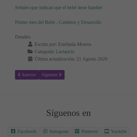
Señales que indican que el bebé tiene hambre
Primer mes del Bebé - Cambios y Desarrollo
Detalles
Escrito por:
Estefanía Morera
Categoría:
Lactancia
Última actualización: 21 Agosto 2020
Artículo anterior: Huelgas de Lactancia y Crisis de Crecimiento
Artículo siguiente: Yodo durante la Lactancia Materna
Anterior
Siguiente
Síguenos en
Facebook
Instagram
Pinterest
Youtube