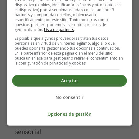
dispositivo (cookies, identificadores únicos y otros datos en
artificial o con leche materna.
el dispositivo) podrá ser almacenada y consultada por 3
partners y compartida con ellos, o bien usada
específicamente por este sitio. Tanto nosotros como
Aunque puedes comprar alimentos infantiles listos para
nuestros partners podemos usar datos precisos de
comer en la tienda, te recomiendo que preparares tus
geolocalización.
Lista de partners
.
propios alimentos en casa. De este modo, puedes estar
Es posible que algunos proveedores traten tus datos
personales en virtud de un interés legítimo, algo a lo que
segura de que no contiene cantidades excesivas de azúcar
puedes oponerte gestionando tus opciones a continuación.
ni otros añadidos que puedan perjudicar la salud de tu
En la parte inferior de esta página o en el menú del sitio,
busca un enlace para gestionar o retirar el consentimiento en
bebé.
la configuración de privacidad y cookies.
Cuando introduzcas nuevos alimentos a tu bebé, es
Aceptar
importante que no le hagas probar demasiadas cosas
nuevas a la vez. En este caso, si tiene una reacción
alérgica, por ejemplo, será más difícil determinar cuál es
No consentir
el alimento culpable.
Opciones de gestión
Una nueva etapa de desarrollo
sensorial