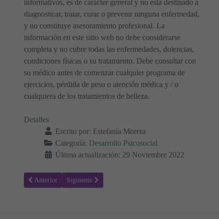
informativos, es de carácter general y no está destinado a
diagnosticar, tratar, curar o prevenir ninguna enfermedad,
y no constituye asesoramiento profesional. La
información en este sitio web no debe considerarse
completa y no cubre todas las enfermedades, dolencias,
condiciones físicas o su tratamiento. Debe consultar con
su médico antes de comenzar cualquier programa de
ejercicios, pérdida de peso o atención médica y / o
cualquiera de los tratamientos de belleza.
Detalles
Escrito por:
Estefanía Morera
Categoría:
Desarrollo Psicosocial
Última actualización: 29 Noviembre 2022
Artículo anterior: ¿Cómo son los Nacidos bajo el Signo zodiacal de s
Artículo siguiente: ¿Cómo enseñar las horas a los niños
Anterior
Siguiente