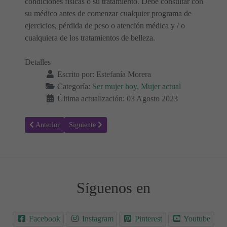
condiciones físicas o su tratamiento. Debe consultar con
su médico antes de comenzar cualquier programa de
ejercicios, pérdida de peso o atención médica y / o
cualquiera de los tratamientos de belleza.
Detalles
Escrito por:
Estefanía Morera
Categoría:
Ser mujer hoy, Mujer actual
Última actualización: 03 Agosto 2023
Artículo anterior: Encontrar la calma en el caos: Estrategias para sup
Artículo siguiente: Métodos anticonceptivos - Tipos, U
Anterior
Siguiente
Síguenos en
Facebook
Instagram
Pinterest
Youtube