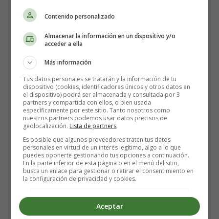
asegúrate de descansar lo suficiente. El autocuidado es
un factor clave para ayudar a tu corazón a recuperarse.
Contenido personalizado
Almacenar la información en un dispositivo y/o
4. Practica la meditación y el
acceder a ella
mindfulness 🧘‍♀️
Más información
Tus datos personales se tratarán y la información de tu
dispositivo (cookies, identificadores únicos y otros datos en
La
meditación
y el
mindfulness
son herramientas
el dispositivo) podrá ser almacenada y consultada por 3
partners y compartida con ellos, o bien usada
poderosas para calmar la mente y reducir el estrés
específicamente por este sitio. Tanto nosotros como
emocional. Dedica unos minutos al día para sentarte en
nuestros partners podemos usar datos precisos de
geolocalización.
Lista de partners
.
silencio, respirar profundamente y enfocar tu atención en
el presente. Estas prácticas te ayudarán a ganar claridad
Es posible que algunos proveedores traten tus datos
personales en virtud de un interés legítimo, algo a lo que
mental y a encontrar la paz interior.
puedes oponerte gestionando tus opciones a continuación.
En la parte inferior de esta página o en el menú del sitio,
busca un enlace para gestionar o retirar el consentimiento en
5. Evita las distracciones
la configuración de privacidad y cookies.
nocivas 📵
Aceptar