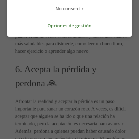
En momentos de dolor, es común buscar distracciones
No consentir
para escapar de la realidad. Sin embargo, algunas de
estas distracciones, como el abuso de alcohol, drogas o el
Opciones de gestión
aislamiento excesivo, pueden empeorar las cosas a largo
plazo. Trata de evitar estas conductas y busca actividades
más saludables para distraerte, como leer un buen libro,
hacer ejercicio o aprender algo nuevo.
6. Acepta la pérdida y
perdona 🙏
Afrontar la realidad y aceptar la pérdida es un paso
importante para sanar un corazón roto. A veces, es difícil
aceptar que alguien se ha ido o que una relación ha
terminado, pero la aceptación es necesaria para avanzar.
Además, perdona a quienes puedan haber causado dolor
en este proceso, incluyéndote a ti mismo/a. El perdón no