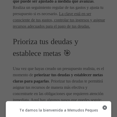
que puede ser ajustado a medida que avanzas
.
Realiza un seguimiento regular de tus gastos y ajusta tu
presupuesto si es necesario.
La clave está en ser
consciente de tus gastos, controlar tus ingresos y asignar
recursos adecuados para el pago de tus deudas.
Prioriza tus deudas y
establece metas 🎯
Una vez que hayas creado un presupuesto realista, es el
momento de
priorizar tus deudas y establecer metas
claras para pagarlas
. Priorizar tus deudas te permitirá
asignar tus recursos de manera más efectiva y
concentrarte en las obligaciones que requieren atención
inmediata. Aquí hay algunos pasos que puedes seguir:
Te damos la bienvenida a Menudos Peques
Enumera tus deudas
: Haz una lista de todas tus