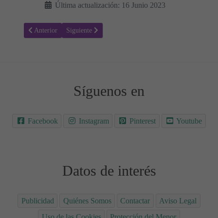
Última actualización: 16 Junio 2023
Artículo anterior: 🔍 Claves para Encontrar Trabajo en 2025 🔍
Artículo siguiente: Desamor, Señales de que ya no est
Anterior
Siguiente
Síguenos en
Facebook
Instagram
Pinterest
Youtube
Datos de interés
Publicidad
Quiénes Somos
Contactar
Aviso Legal
Uso de las Cookies
Protección del Menor