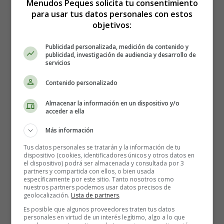
Menudos Peques solicita tu consentimiento
deudas, incluyendo el monto total, la tasa de interés y
para usar tus datos personales con estos
el plazo de pago. Esto te dará una visión general de
objetivos:
tu panorama de deudas y te ayudará a entender cuáles
son las más urgentes.
Publicidad personalizada, medición de contenido y
Ordena por tasas de interés
: Prioriza tus deudas
publicidad, investigación de audiencia y desarrollo de
servicios
según las tasas de interés.
Las deudas con tasas de
interés más altas te costarán más dinero a largo
Contenido personalizado
plazo, por lo que es recomendable pagarlas primero.
Ordena tus deudas de mayor a menor tasa de interés
Almacenar la información en un dispositivo y/o
acceder a ella
para establecer una estrategia de pago.
Paga el mínimo requerido y más:
Asegúrate de
Más información
pagar el mínimo requerido en todas tus deudas cada
Tus datos personales se tratarán y la información de tu
mes para
evitar cargos por pagos atrasados
.
dispositivo (cookies, identificadores únicos y otros datos en
Luego, destina cualquier dinero adicional que puedas
el dispositivo) podrá ser almacenada y consultada por 3
partners y compartida con ellos, o bien usada
ahorrar a la deuda prioritaria de mayor tasa de interés.
específicamente por este sitio. Tanto nosotros como
Enfócate en pagar más que el mínimo para
nuestros partners podemos usar datos precisos de
geolocalización.
Lista de partners
.
acelerar la reducción de la deuda.
Celebra los logros
: Establece metas alcanzables y
Es posible que algunos proveedores traten tus datos
personales en virtud de un interés legítimo, algo a lo que
celebra cada logro. Por ejemplo, puedes establecer