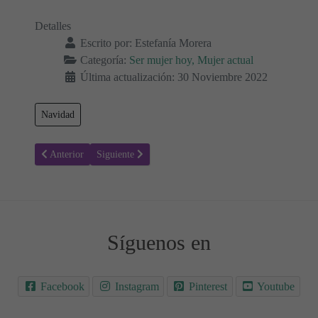
Detalles
Escrito por:
Estefanía Morera
Categoría:
Ser mujer hoy, Mujer actual
Última actualización: 30 Noviembre 2022
Navidad
Artículo anterior: Las mejores Películas para ver en Navidad
Artículo siguiente: La navidad. Una época que puede s
Anterior
Siguiente
Síguenos en
Facebook
Instagram
Pinterest
Youtube