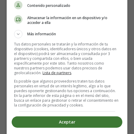
Navidad? Hazte un bonito collage.
Contenido personalizado
Utilizar fotos en los regalos en lugar de etiquetas.
Esta pequeña idea puede marcar la diferencia. Tus
Almacenar la información en un dispositivo y/o
acceder a ella
regalos tendrán un toque personal que tus seres
queridos seguramente apreciarán.
Más información
Llena tus tarros de cristal con adornos navideños.
Tus datos personales se tratarán y la información de tu
Esta es una forma sencilla y asequible de hacer una
dispositivo (cookies, identificadores únicos y otros datos en
decoración navideña con productos que ya tienes en
el dispositivo) podrá ser almacenada y consultada por 3
partners y compartida con ellos, o bien usada
casa. Puedes llenar el fondo del tarro con sal o
específicamente por este sitio. Tanto nosotros como
bicarbonato para que parezca nieve.
nuestros partners podemos usar datos precisos de
geolocalización.
Lista de partners
.
Coloca los calcetines en lugares inusuales. Para la
Es posible que algunos proveedores traten tus datos
cena de Navidad, puedes poner los calcetines de cada
personales en virtud de un interés legítimo, algo a lo que
miembro de la familia en sus respectivas sillas.
puedes oponerte gestionando tus opciones a continuación.
En la parte inferior de esta página o en el menú del sitio,
También puedes colocarlos en las escaleras de la
busca un enlace para gestionar o retirar el consentimiento en
casa.
la configuración de privacidad y cookies.
🎄🎅🏻🎄🤶🏻🎄🎅🏻🎄🤶🏻
Aceptar
Prueba con un árbol de Navidad diferente. Si tienes