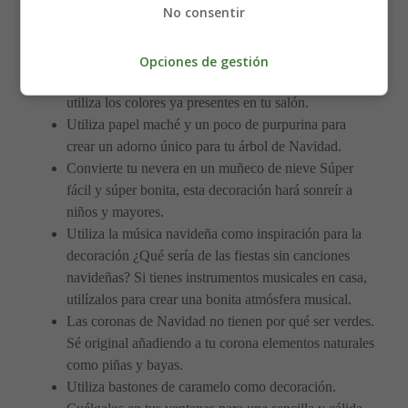
No consentir
poco espacio o quieres probar algo diferente, ¿por
qué no pruebas con algo original, como une árbol de
Navidad en la pared?
Opciones de gestión
Para un diseño más sobrio pero igualmente festivo,
utiliza los colores ya presentes en tu salón.
Utiliza papel maché y un poco de purpurina para
crear un adorno único para tu árbol de Navidad.
Convierte tu nevera en un muñeco de nieve Súper
fácil y súper bonita, esta decoración hará sonreír a
niños y mayores.
Utiliza la música navideña como inspiración para la
decoración ¿Qué sería de las fiestas sin canciones
navideñas? Si tienes instrumentos musicales en casa,
utilízalos para crear una bonita atmósfera musical.
Las coronas de Navidad no tienen por qué ser verdes.
Sé original añadiendo a tu corona elementos naturales
como piñas y bayas.
Utiliza bastones de caramelo como decoración.