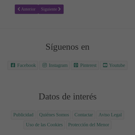
Artículo anterior: Guía para entender el trastorno de ansiedad genera
Artículo siguiente: Qué se debe decir a alguien con dep
Anterior
Siguiente
Síguenos en
Facebook
Instagram
Pinterest
Youtube
Datos de interés
Publicidad
Quiénes Somos
Contactar
Aviso Legal
Uso de las Cookies
Protección del Menor