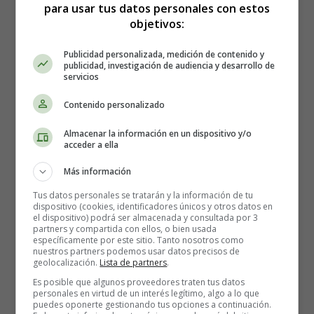
para usar tus datos personales con estos
entrar en los arañazos.
objetivos:
Dormir con lentes de contactos, puede hacer crecer esos
Publicidad personalizada, medición de contenido y
organismos y causar úlceras corneales, llagas abiertas en
publicidad, investigación de audiencia y desarrollo de
la córnea que pueden nublar la visión. Siempre, siempre
servicios
se deben de quitar las lentillas durante el sueño nocturno.
Contenido personalizado
Infección ocular
Almacenar la información en un dispositivo y/o
acceder a ella
No tiene que usar lentes de contacto para contraer
Más información
infecciones oculares que dañen la córnea.
Tus datos personales se tratarán y la información de tu
dispositivo (cookies, identificadores únicos y otros datos en
La queratitis por herpes es una infección en el ojo
el dispositivo) podrá ser almacenada y consultada por 3
causada por el virus del herpes. Puede obtenerlo con solo
partners y compartida con ellos, o bien usada
específicamente por este sitio. Tanto nosotros como
tocarse un herpes labial en los labios y luego tocarse los
nuestros partners podemos usar datos precisos de
ojos. Las bacterias y los hongos que se abren camino
geolocalización.
Lista de partners
.
después de una lesión en el ojo también pueden causar
Es posible que algunos proveedores traten tus datos
personales en virtud de un interés legítimo, algo a lo que
infección.
puedes oponerte gestionando tus opciones a continuación.