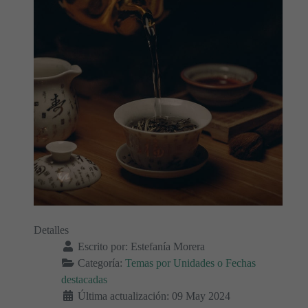
Detalles
Escrito por:
Estefanía Morera
Categoría:
Temas por Unidades o Fechas
destacadas
Última actualización: 09 May 2024