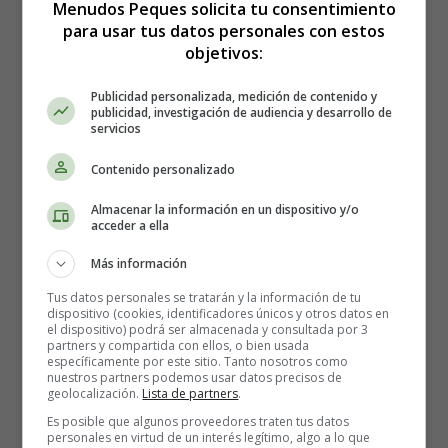
Menudos Peques solicita tu consentimiento
para usar tus datos personales con estos
objetivos:
Publicidad personalizada, medición de contenido y
publicidad, investigación de audiencia y desarrollo de
servicios
Contenido personalizado
Almacenar la información en un dispositivo y/o
acceder a ella
Más información
Tus datos personales se tratarán y la información de tu
dispositivo (cookies, identificadores únicos y otros datos en
el dispositivo) podrá ser almacenada y consultada por 3
partners y compartida con ellos, o bien usada
específicamente por este sitio. Tanto nosotros como
nuestros partners podemos usar datos precisos de
geolocalización.
Lista de partners
.
Detalles
Es posible que algunos proveedores traten tus datos
personales en virtud de un interés legítimo, algo a lo que
Escrito por:
Estefanía Morera