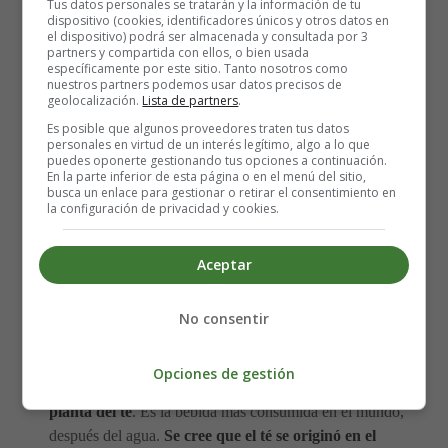
Tus datos personales se tratarán y la información de tu
dispositivo (cookies, identificadores únicos y otros datos en
una importante contribución a la Agenda 2030 para el
el dispositivo) podrá ser almacenada y consultada por 3
Desarrollo Sostenible.
#DíaInternacionaldelTe
partners y compartida con ellos, o bien usada
específicamente por este sitio. Tanto nosotros como
nuestros partners podemos usar datos precisos de
geolocalización.
Lista de partners
.
Es posible que algunos proveedores traten tus datos
personales en virtud de un interés legítimo, algo a lo que
puedes oponerte gestionando tus opciones a continuación.
En la parte inferior de esta página o en el menú del sitio,
busca un enlace para gestionar o retirar el consentimiento en
la configuración de privacidad y cookies.
Aceptar
No consentir
¿Por qué beber té?
Opciones de gestión
El té es una bebida elaborada con las hojas de la
planta del té
. Es la bebida más consumida en el mundo,
después del agua.
Se cree que el té se originó en el