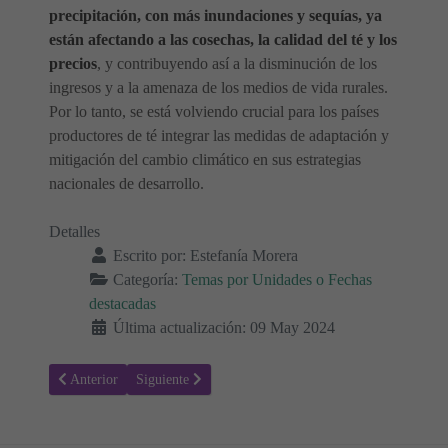
precipitación, con más inundaciones y sequías, ya
están afectando a las cosechas, la calidad del té y los
precios
, y contribuyendo así a la disminución de los
ingresos y a la amenaza de los medios de vida rurales.
Por lo tanto, se está volviendo crucial para los países
productores de té integrar las medidas de adaptación y
mitigación del cambio climático en sus estrategias
nacionales de desarrollo.
Detalles
Escrito por:
Estefanía Morera
Categoría:
Temas por Unidades o Fechas
destacadas
Última actualización: 09 May 2024
Artículo anterior: Celebrando la Diversidad Cultural: Un Viaje hacia 
Artículo siguiente: ¡Manos a la Obra! Cuerpo, Sentidos 
Anterior
Siguiente