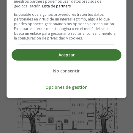
nuestros partners podemos usar datos precisos de
Recursos Educativos -
geolocalización.
Lista de partners
.
Es posible que algunos proveedores traten tus datos
Educación Infantil - E
ntre
personales en virtud de un interés legítimo, algo a lo que
puedes oponerte gestionando tus opciones a continuación.
En la parte inferior de esta página o en el menú del sitio,
busca un enlace para gestionar o retirar el consentimiento en
Discriminar la posición "Entre"
la configuración de privacidad y cookies.
¿Qué hay entre los dos coches?
Aceptar
Para imprimir las
fichas infantiles
guarda primero en el
No consentir
ordenador.
Opciones de gestión