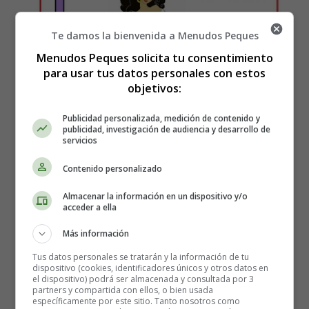
Te damos la bienvenida a Menudos Peques
Menudos Peques solicita tu consentimiento
para usar tus datos personales con estos
objetivos:
Publicidad personalizada, medición de contenido y
Detalles
publicidad, investigación de audiencia y desarrollo de
servicios
Escrito por:
Estefanía Morera
Categoría:
Lectura
Contenido personalizado
Última actualización: 02 Abril 2013
Almacenar la información en un dispositivo y/o
acceder a ella
Más información
¿Qué hay entre los dos
Tus datos personales se tratarán y la información de tu
coches?
dispositivo (cookies, identificadores únicos y otros datos en
el dispositivo) podrá ser almacenada y consultada por 3
partners y compartida con ellos, o bien usada
específicamente por este sitio. Tanto nosotros como