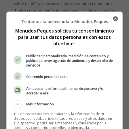
sobre un niño, y en sus manos se convirtió en un libro.
Tantas cosas aprendió aquel niño en ese libro y en otros
que leyó después, que llegó a ser uno de los más grandes
Te damos la bienvenida a Menudos Peques
savios
del mundo.
Menudos Peques solicita tu consentimiento
para usar tus datos personales con estos
Luego, el cisne se posó para descansar en un lago
objetivos:
plácido y oscuro que estaba en medio del bosque,
rodeado de hermosas flores. Una pobre mujer, que
Publicidad personalizada, medición de contenido y
recogía leña, vio que el cisne, tras haber descansado,
publicidad, investigación de audiencia y desarrollo de
servicios
levantaba vuelo. Se acercó al lago y descubrió un huevo
de oro. La mujer lo guardó y lo llevó a su casa. Ella
Contenido personalizado
sentía que algo vivo latía en ese huevo.
Almacenar la información en un dispositivo y/o
acceder a ella
Detalles
Escrito por:
Estefanía Morera
Más información
Categoría:
Otros Cuentos
Tus datos personales se tratarán y la información de tu
Última actualización: 03 Marzo 2015
dispositivo (cookies, identificadores únicos y otros datos en
el dispositivo) podrá ser almacenada y consultada por 3
partners y compartida con ellos, o bien usada