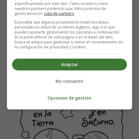
Leer más: Historias del Sol - Cuentos Infantiles
específicamente por este sitio. Tanto nosotros como
nuestros partners podemos usar datos precisos de
Cortos
geolocalización.
Lista de partners
.
Es posible que algunos proveedores traten tus datos
personales en virtud de un interés legítimo, algo a lo que
puedes oponerte gestionando tus opciones a continuación.
En la parte inferior de esta página o en el menú del sitio,
Colorear Dibujo día del Padre
busca un enlace para gestionar o retirar el consentimiento en
la configuración de privacidad y cookies.
20
Aceptar
No consentir
Opciones de gestión