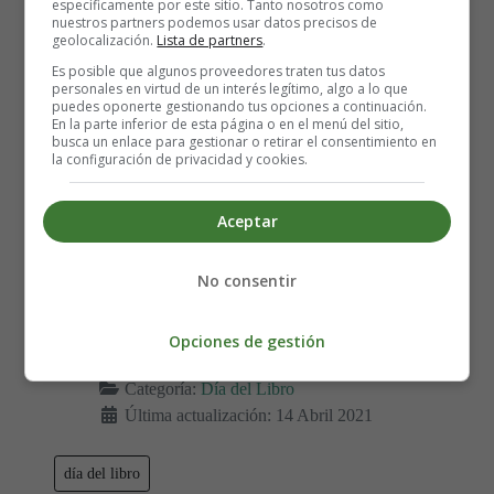
específicamente por este sitio. Tanto nosotros como
nuestros partners podemos usar datos precisos de
geolocalización.
Lista de partners
.
Es posible que algunos proveedores traten tus datos
personales en virtud de un interés legítimo, algo a lo que
puedes oponerte gestionando tus opciones a continuación.
En la parte inferior de esta página o en el menú del sitio,
busca un enlace para gestionar o retirar el consentimiento en
la configuración de privacidad y cookies.
Aceptar
No consentir
Detalles
Opciones de gestión
Escrito por:
Estefanía Morera
Categoría:
Día del Libro
Última actualización: 14 Abril 2021
día del libro