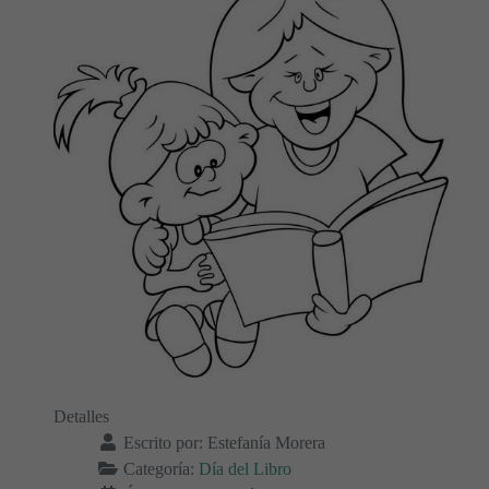
Detalles
Escrito por:
Estefanía Morera
Categoría:
Día del Libro