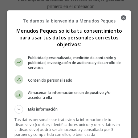
primero en el ordenador.
Te damos la bienvenida a Menudos Peques
Detalles
Escrito por:
Estefanía Morera
Menudos Peques solicita tu consentimiento
Categoría:
Cumpleaños
para usar tus datos personales con estos
Última actualización: 23 Abril 2015
objetivos:
Publicidad personalizada, medición de contenido y
Leer más: Dibujo de Tarta con Vela - Colorear
publicidad, investigación de audiencia y desarrollo de
servicios
Cumpleaños
Contenido personalizado
Almacenar la información en un dispositivo y/o
Dibujos para Colorear día del
acceder a ella
Más información
Libro 17
Tus datos personales se tratarán y la información de tu
dispositivo (cookies, identificadores únicos y otros datos en
el dispositivo) podrá ser almacenada y consultada por 3
partners y compartida con ellos, o bien usada