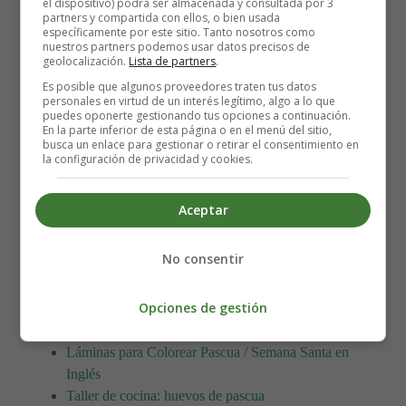
el dispositivo) podrá ser almacenada y consultada por 3
partners y compartida con ellos, o bien usada
específicamente por este sitio. Tanto nosotros como
nuestros partners podemos usar datos precisos de
Lámina para imprimir y
geolocalización.
Lista de partners
.
Es posible que algunos proveedores traten tus datos
colorear dibujos bíblicos.
personales en virtud de un interés legítimo, algo a lo que
puedes oponerte gestionando tus opciones a continuación.
En la parte inferior de esta página o en el menú del sitio,
busca un enlace para gestionar o retirar el consentimiento en
Para imprimir la lámina de colorear, es mejor guardarla
la configuración de privacidad y cookies.
primero en el ordenador.
Aceptar
Lámina de dibujos religiosos 25 - Resurrección de Jesús.
No consentir
Actividades y Manualidades: Hacer huevo de Pascua
Láminas para Colorear huevos de Pascua
Opciones de gestión
Láminas para Colorear Semana Santa (Santa Cena,
crucifixión, resurección, etc.)
Láminas para Colorear Pascua / Semana Santa en
Inglés
Taller de cocina: huevos de pascua