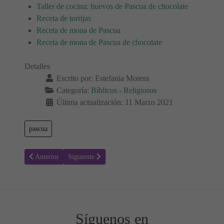
Taller de cocina: huevos de Pascua de chocolate
Receta de torrijas
Receta de mona de Pascua
Receta de mona de Pascua de chocolate
Detalles
Escrito por:
Estefanía Morera
Categoría:
Bíblicos - Religiosos
Última actualización: 11 Marzo 2021
pascua
Artículo anterior: Dibujo Cofradía Semana Santa - Colorear Dibujos
Artículo siguiente: Crucifixión de Jesús - Colorear Dib
Anterior
Siguiente
Síguenos en