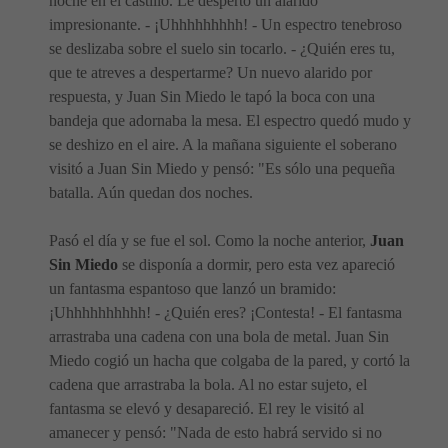
noche en el castillo. Le despertó un alarido
impresionante. - ¡Uhhhhhhhhh! - Un espectro tenebroso
se deslizaba sobre el suelo sin tocarlo. - ¿Quién eres tu,
que te atreves a despertarme? Un nuevo alarido por
respuesta, y Juan Sin Miedo le tapó la boca con una
bandeja que adornaba la mesa. El espectro quedó mudo y
se deshizo en el aire. A la mañana siguiente el soberano
visitó a Juan Sin Miedo y pensó: "Es sólo una pequeña
batalla. Aún quedan dos noches.
Pasó el día y se fue el sol. Como la noche anterior,
Juan
Sin Miedo
se disponía a dormir, pero esta vez apareció
un fantasma espantoso que lanzó un bramido:
¡Uhhhhhhhhhh! - ¿Quién eres? ¡Contesta! - El fantasma
arrastraba una cadena con una bola de metal. Juan Sin
Miedo cogió un hacha que colgaba de la pared, y cortó la
cadena que arrastraba la bola. Al no estar sujeto, el
fantasma se elevó y desapareció. El rey le visitó al
amanecer y pensó: "Nada de esto habrá servido si no