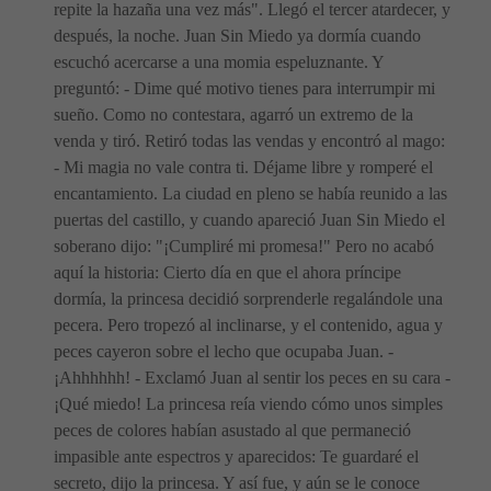
repite la hazaña una vez más". Llegó el tercer atardecer, y
después, la noche. Juan Sin Miedo ya dormía cuando
escuchó acercarse a una momia espeluznante. Y
preguntó: - Dime qué motivo tienes para interrumpir mi
sueño. Como no contestara, agarró un extremo de la
venda y tiró. Retiró todas las vendas y encontró al mago:
- Mi magia no vale contra ti. Déjame libre y romperé el
encantamiento. La ciudad en pleno se había reunido a las
puertas del castillo, y cuando apareció Juan Sin Miedo el
soberano dijo: "¡Cumpliré mi promesa!" Pero no acabó
aquí la historia: Cierto día en que el ahora príncipe
dormía, la princesa decidió sorprenderle regalándole una
pecera. Pero tropezó al inclinarse, y el contenido, agua y
peces cayeron sobre el lecho que ocupaba Juan. -
¡Ahhhhhh! - Exclamó Juan al sentir los peces en su cara -
¡Qué miedo! La princesa reía viendo cómo unos simples
peces de colores habían asustado al que permaneció
impasible ante espectros y aparecidos: Te guardaré el
secreto, dijo la princesa. Y así fue, y aún se le conoce