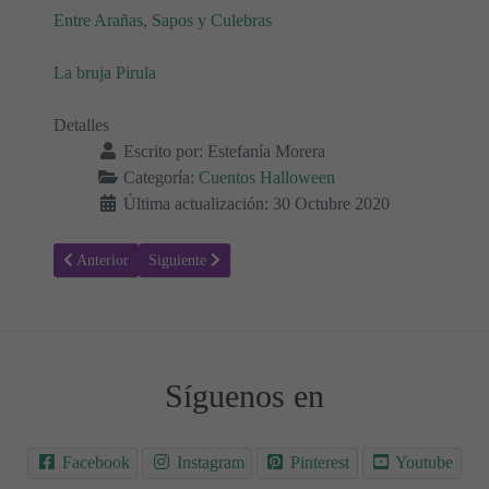
Entre Arañas, Sapos y Culebras
La bruja Pirula
Detalles
Escrito por:
Estefanía Morera
Categoría:
Cuentos Halloween
Última actualización: 30 Octubre 2020
Artículo anterior: La bruja que consiguió flotar
Artículo siguiente: Hansel y Gretel - Cuentos Hallowe
Anterior
Siguiente
Síguenos en
Facebook
Instagram
Pinterest
Youtube