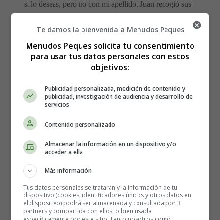
si lo deseas, pero no con mi apellido. Juan recogió sus
cosas, se despidió de su hermano y de su padre, y
emprendió su camino. Cerca de un molino encontró a un
Te damos la bienvenida a Menudos Peques
sacristán con el que entabló conversación. Al presentarse
Menudos Peques solicita tu consentimiento
y darse cuenta de que no podía utilizar su apellido,
para usar tus datos personales con estos
decidió que su nombre sería en adelante Juan Sin Miedo.
objetivos:
- ¿Juan Sin Miedo? ¡Extraño nombre! - Se admiró el
sacristán. - Verá, nunca he conocido el miedo, he partido
Publicidad personalizada, medición de contenido y
publicidad, investigación de audiencia y desarrollo de
de mi casa con la intención de que alguien me pueda
servicios
mostrar lo que es. Quizá pueda ayudarte: cuentan que
más allá del valle, muy lejos, hay un castillo encantado
Contenido personalizado
por un malvado mago.
Almacenar la información en un dispositivo y/o
acceder a ella
El monarca que allí gobierna ha prometido la mano de su
linda hija a aquel que consiga recuperar el castillo y el
Más información
tesoro. Hasta ahora, todos los que lo intentaron huyeron
Tus datos personales se tratarán y la información de tu
asustados o murieron de miedo. - Quizá, quizá allí pueda
dispositivo (cookies, identificadores únicos y otros datos en
el dispositivo) podrá ser almacenada y consultada por 3
sentir el miedo. Después de mucho caminar, vislumbró a
partners y compartida con ellos, o bien usada
lo lejos las torres más altas de un castillo en el que no
específicamente por este sitio. Tanto nosotros como