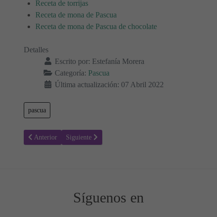
Receta de torrijas
Receta de mona de Pascua
Receta de mona de Pascua de chocolate
Detalles
Escrito por:
Estefanía Morera
Categoría:
Pascua
Última actualización: 07 Abril 2022
pascua
Artículo anterior: Carta del Conejo de Pascua para los niños y niñas 
Artículo siguiente: Huevos de Pascua - Manualidades p
Anterior
Siguiente
Síguenos en