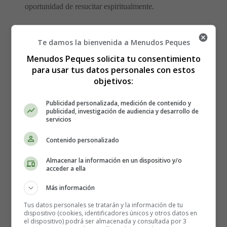
oportunidad de resucitar espiritualmente.
2. Lo que significa la Pascua
Te damos la bienvenida a Menudos Peques
Menudos Peques solicita tu consentimiento
La Pascua, el día en que Jesucristo resucitó de entre los
para usar tus datos personales con estos
muertos, es el día en que se celebra el regreso del Hijo de
objetivos:
Dios. Tiene un gran significado religioso, pero también
es el día que marca la transición a la primavera.
Publicidad personalizada, medición de contenido y
publicidad, investigación de audiencia y desarrollo de
servicios
La llegada de la primavera después de un frío invierno,
cuando la tierra está en su mejor momento de fertilidad y
Contenido personalizado
nos regala exuberantes praderas verdes y fragantes flores,
me recuerda el rebrote, el renacimiento y la resurrección.
Almacenar la información en un dispositivo y/o
acceder a ella
Martin Luther King, Jr. dijo una vez que el Señor ha
Más información
escrito la promesa de la resurrección, no sólo en los
Tus datos personales se tratarán y la información de tu
libros, sino en cada hoja de la primavera. La flora
dispositivo (cookies, identificadores únicos y otros datos en
floreciente durante la primavera no es más que la misma
el dispositivo) podrá ser almacenada y consultada por 3