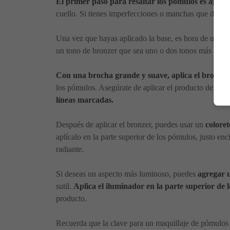
El primer paso para resaltar los pómulos es aplica
cuello. Si tienes imperfecciones o manchas que desees o
Una vez que hayas aplicado la base, es hora de utiliza
un tono de bronzer que sea uno o dos tonos más oscuro
Con una brocha grande y suave, aplica el bronzer 
los pómulos. Asegúrate de aplicar el producto de mane
líneas marcadas.
Después de aplicar el bronzer, puedes usar un
coloret
aplícalo en la parte superior de los pómulos, justo en
radiante.
Si deseas un aspecto más luminoso, puedes
agregar u
sutil.
Aplica el iluminador en la parte superior de 
producto.
Recuerda que la clave para un maquillaje de pómulos 