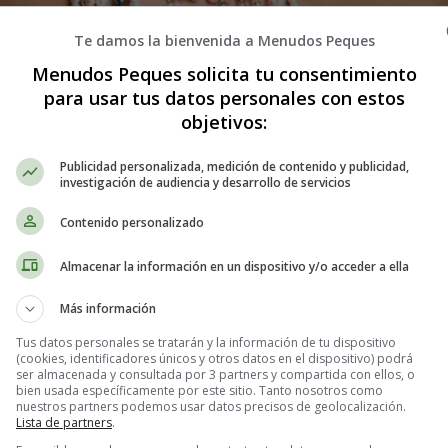
Te damos la bienvenida a Menudos Peques
Menudos Peques solicita tu consentimiento
para usar tus datos personales con estos
objetivos:
Publicidad personalizada, medición de contenido y publicidad,
investigación de audiencia y desarrollo de servicios
s: Cómo lograr un maquillaje que resa
Contenido personalizado
Almacenar la información en un dispositivo y/o acceder a ella
 una de las tendencias más populares en el mundo del maquillaje
. N
 más esculpida y sofisticada. En este artículo, te mostraré
paso a paso
Más información
Tus datos personales se tratarán y la información de tu dispositivo
(cookies, identificadores únicos y otros datos en el dispositivo) podrá
ser almacenada y consultada por 3 partners y compartida con ellos, o
o, es importante preparar adecuadamente la piel. Limpia tu rostro con 
bien usada específicamente por este sitio. Tanto nosotros como
 una base fresca y saludable para el maquillaje.
nuestros partners podemos usar datos precisos de geolocalización.
Lista de partners
.