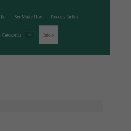
ijo
Ser Mujer Hoy
Recetas fáciles
s Categorías
Inicio