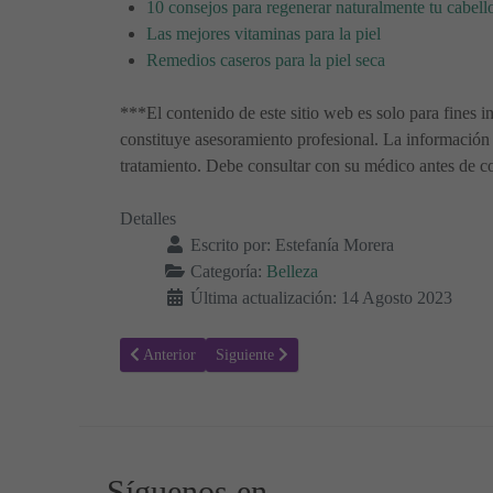
10 consejos para regenerar naturalmente tu cabell
Las mejores vitaminas para la piel
Remedios caseros para la piel seca
***El contenido de este sitio web es solo para fines i
constituye asesoramiento profesional. La información 
tratamiento. Debe consultar con su médico antes de co
Detalles
Escrito por:
Estefanía Morera
Categoría:
Belleza
Última actualización: 14 Agosto 2023
Artículo anterior: Rutina de Cuidado de la Piel en Otoño 
Artículo siguiente: Cómo y Cuándo Exfoliar 
Anterior
Siguiente
Síguenos en