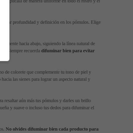
el y aplícala de manera uniforme en todo el rostro y el
a crear profundidad y definición en los pómulos. Elige
avemente hacia abajo, siguiendo la línea natural de
arlo. Siempre recuerda
difuminar bien para evitar
ono de colorete que complemente tu tono de piel y
 hacia las sienes para lograr un aspecto natural y
ra resaltar aún más tus pómulos y darles un brillo
queña y suave o incluso tus dedos para difuminar el
os.
No olvides difuminar bien cada producto para