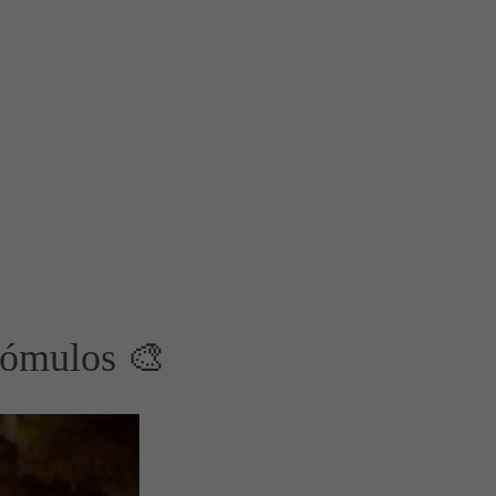
 Pómulos 🎨