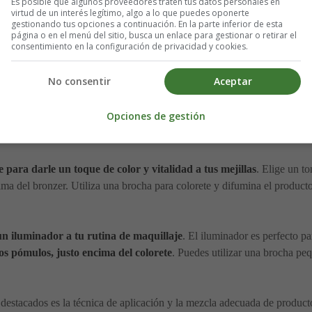
Es posible que algunos proveedores traten tus datos personales en
r una base de maquillaje.
Elige una base que se adapte a tu tono de pi
virtud de un interés legítimo, algo a lo que puedes oponerte
cultar, puedes utilizar un corrector antes de aplicar la base.
gestionando tus opciones a continuación. En la parte inferior de esta
página o en el menú del sitio, busca un enlace para gestionar o retirar el
consentimiento en la configuración de privacidad y cookies.
r el
bronzer o polvo bronceador
. El bronzer es un producto clave par
 que tu tono de piel natural.
No consentir
Aceptar
en las áreas de los pómulos
. Comienza desde las sienes y difumina su
Opciones de gestión
ra ligera y gradual, ya que es más fácil agregar más producto que quit
e para darle un toque de color y vitalidad a tus mejillas
. Elige un t
cima del bronzer. Utiliza una brocha para colorete y difumina el producto
n iluminador a tu rutina de maquillaje
. El iluminador es perfecto pa
los pómulos, justo encima del colorete
. Puedes utilizar una brocha pe
destacados es la técnica de aplicación y la mezcla adecuada de product