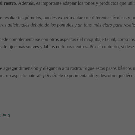
el rostro
. Además, es importante adaptar los tonos y productos que utili
 resaltar tus pómulos, puedes experimentar con diferentes técnicas y p
as adicionales debajo de los pómulos y un tono más claro para resalt
de complementarse con otros aspectos del maquillaje facial, como los o
s de ojos más suaves y labios en tonos neutros. Por el contrario, si de
 agregar dimensión y elegancia a tu rostro. Sigue estos pasos básicos ut
r un aspecto natural. ¡Diviértete experimentando y descubre qué técni

s 💋💄