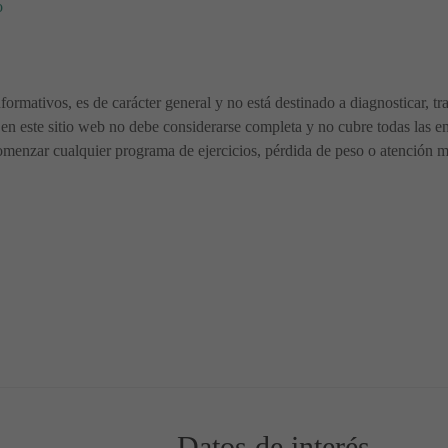
o
nformativos, es de carácter general y no está destinado a diagnosticar, t
en este sitio web no debe considerarse completa y no cubre todas las en
menzar cualquier programa de ejercicios, pérdida de peso o atención méd
😍
tu Piel para una Apariencia más Joven y Fresca
Datos de interés