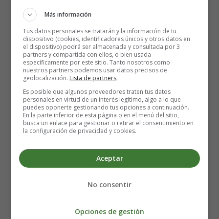
Más información
Tus datos personales se tratarán y la información de tu
dispositivo (cookies, identificadores únicos y otros datos en
el dispositivo) podrá ser almacenada y consultada por 3
partners y compartida con ellos, o bien usada
específicamente por este sitio. Tanto nosotros como
Detalles
nuestros partners podemos usar datos precisos de
Escrito por:
Estefanía Morera
geolocalización.
Lista de partners
.
Categoría:
Ensaladas y Entrantes
Es posible que algunos proveedores traten tus datos
Última actualización: 20 Agosto 2023
personales en virtud de un interés legítimo, algo a lo que
puedes oponerte gestionando tus opciones a continuación.
En la parte inferior de esta página o en el menú del sitio,
busca un enlace para gestionar o retirar el consentimiento en
Leer más: Descubre el ingrediente secreto que
la configuración de privacidad y cookies.
transformará tus ensaladas 🥗✨
Aceptar
Cócteles Exóticos: Disfruta
No consentir
de sabores tropicales en cada
Opciones de gestión