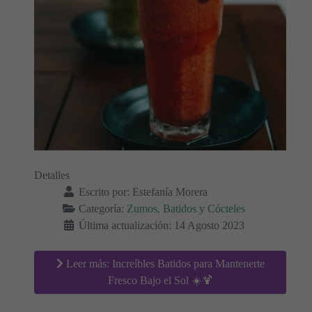
Detalles
Escrito por:
Estefanía Morera
Categoría:
Zumos, Batidos y Cócteles
Última actualización: 14 Agosto 2023
Leer más: Increíbles Batidos para Mantenerte
Fresco Bajo el Sol ☀️🍹