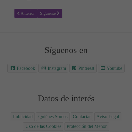
Artículo anterior: Humberto - Significado del nombre Humberto
Artículo siguiente: Héctor - Significado del nombre Hé
Anterior
Siguiente
Síguenos en
Facebook
Instagram
Pinterest
Youtube
Datos de interés
Publicidad
Quiénes Somos
Contactar
Aviso Legal
Uso de las Cookies
Protección del Menor