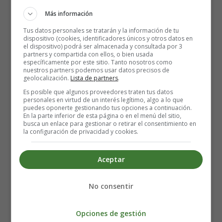
Más información
Tus datos personales se tratarán y la información de tu
dispositivo (cookies, identificadores únicos y otros datos en
el dispositivo) podrá ser almacenada y consultada por 3
partners y compartida con ellos, o bien usada
específicamente por este sitio. Tanto nosotros como
nuestros partners podemos usar datos precisos de
geolocalización.
Lista de partners
.
Significado de Hugo
Es posible que algunos proveedores traten tus datos
personales en virtud de un interés legítimo, algo a lo que
puedes oponerte gestionando tus opciones a continuación.
En la parte inferior de esta página o en el menú del sitio,
Nombre masculino procedente del germánico, que
busca un enlace para gestionar o retirar el consentimiento en
significa “inteligencia”
.
la configuración de privacidad y cookies.
De personalidad muy dinámica. Cargado de ideas
Aceptar
innovadoras y libertarias.
Solidario
y defensor de las
causas justas. Busca estabilidad y es cariñoso.
Racional
No consentir
y minucioso.
Su número de la suerte es el 1.
Opciones de gestión