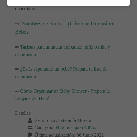
Su festividad se celebra los días 9 de abril y 1 de
diciembre.
⇒
Nombres de Niñas - ¿Cómo se llamará mi
Bebé?
⇒
Tarjetas para anunciar embarazo, niño o niña y
nacimiento
⇒
¿Estás esperando un bebé? Prepara tu lista de
nacimiento
⇒
Cómo Organizar un Baby Shower - Prepara la
Llegada del Bebé
Detalles
Escrito por:
Estefanía Morera
Categoría:
Nombres para Niños
Última actualización: 08 Junio 2021