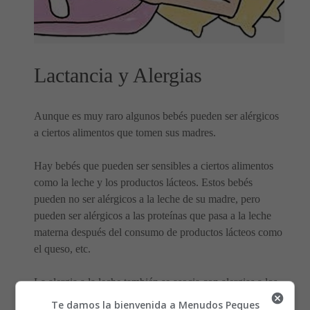
Lactancia y Alergias
Aunque es muy raro algunos bebés pueden ser alérgicos
a ciertos alimentos que tomen sus madres.
Hay bebés que pueden ser sensibles a ciertos alimentos
como la leche y los productos lácteos. Estos bebés
pueden no ser alérgicos a la leche de su madre, pero
pueden ser alérgicos a las proteínas que pasa a la leche
materna después del consumo de productos lácteos como
el queso, etc.
La alergia a la leche también se asocia con alergias a los
huevos y/o cacahuetes.
Te damos la bienvenida a Menudos Peques