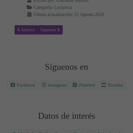
Escrito por:
Estefanía Morera
Categoría:
Lactancia
Última actualización: 21 Agosto 2020
Artículo anterior: Lactancia materna: nutrición equilibrada para ma
Artículo siguiente: Alimentación del bebé: ¿cuáles son 
Anterior
Siguiente
Síguenos en
Facebook
Instagram
Pinterest
Youtube
Datos de interés