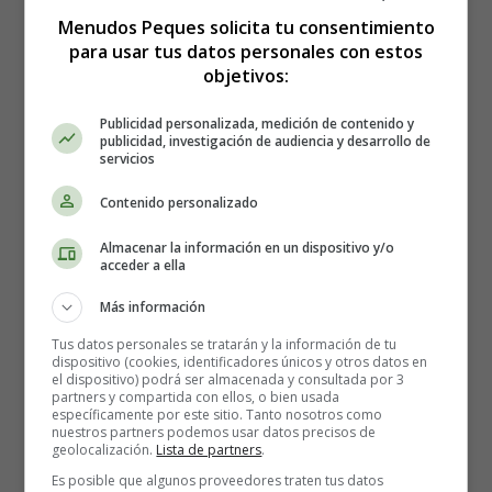
Menudos Peques solicita tu consentimiento
Síntomas y signos de advertencia de una alergia
para usar tus datos personales con estos
objetivos:
Algunos de los síntomas o señales de advertencia que
indican una posibilidad de alergia en el bebé debido a
Publicidad personalizada, medición de contenido y
publicidad, investigación de audiencia y desarrollo de
algunos alimentos en la dieta de la madre incluyen:
servicios
Cambio en la apariencia y consistencia de las heces.
Contenido personalizado
Puede haber una diarrea inexplicable, vómitos, heces
Almacenar la información en un dispositivo y/o
verdes, heces con moco, etc.
acceder a ella
Debido a la naturaleza ácida de las heces, estos bebés
pueden desarrollar enrojecimiento alrededor de su
Más información
ano y sarpullido.
Tus datos personales se tratarán y la información de tu
Después de alimentarse, puede haber hinchazón
dispositivo (cookies, identificadores únicos y otros datos en
el dispositivo) podrá ser almacenada y consultada por 3
excesiva del abdomen. Esto también se explica por el
partners y compartida con ellos, o bien usada
llanto excesivo, la negativa a ser consolado y la
específicamente por este sitio. Tanto nosotros como
nuestros partners podemos usar datos precisos de
irritabilidad. Puede haber un despertar repentino por
geolocalización.
Lista de partners
.
la noche a causa del sueño profundo acompañado de
Es posible que algunos proveedores traten tus datos
fuertes gritos. El bebé generalmente levanta las