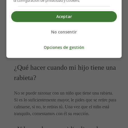
la configuración de privacidad y cookies.
De este modo, el niño aprenderá poco a poco las normas
Aceptar
sociales.
Puedes animar al niño a hacer un pequeño gesto para
No consentir
reparar el daño con una frase como: "Puedes ir a decirle a
la abuela que estás un poco disgustado, pero que
Opciones de gestión
agradeces su gesto".
¿Qué hacer cuando mi hijo tiene una
rabieta?
No se puede razonar con un niño que tiene una rabieta.
Si es lo suficientemente mayor, le pides que se retire para
calmarse, si no, te retiras tú. Una vez que el niño está
tranquilo, comentamos con él su reacción.