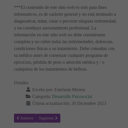
***El contenido de este sitio web es solo para fines
informativos, es de carácter general y no está destinado a
diagnosticar, tratar, curar o prevenir ninguna enfermedad,
y no constituye asesoramiento profesional. La
información en este sitio web no debe considerarse
completa y no cubre todas las enfermedades, dolencias,
condiciones físicas o su tratamiento. Debe consultar con
su médico antes de comenzar cualquier programa de
ejercicios, pérdida de peso o atención médica y / o
cualquiera de los tratamientos de belleza.
Detalles
Escrito por:
Estefanía Morera
Categoría:
Desarrollo Psicosocial
Última actualización: 26 Diciembre 2023
Artículo anterior: ¿Cómo disfrutar de la noche de fin de año con niñ
Artículo siguiente: ¿Es Santa Claus real? Cómo hablar 
Anterior
Siguiente