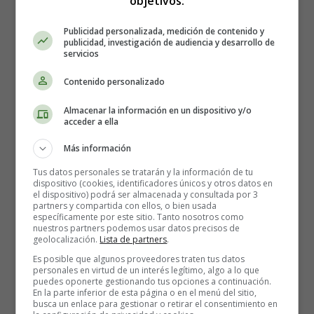
objetivos:
A veces la decepción puede ser causada por los celos
Publicidad personalizada, medición de contenido y
publicidad, investigación de audiencia y desarrollo de
entre hermanos
. Como padres, deben estar atentos a
servicios
este tipo de reacciones.
Contenido personalizado
¿Qué hacer cuando no se
Almacenar la información en un dispositivo y/o
acceder a ella
aprecia el regalo de un
Más información
tercero?
Tus datos personales se tratarán y la información de tu
dispositivo (cookies, identificadores únicos y otros datos en
el dispositivo) podrá ser almacenada y consultada por 3
partners y compartida con ellos, o bien usada
Como padre, tienes un papel educativo que desempeñar.
específicamente por este sitio. Tanto nosotros como
Por ello, el se aconseja intervenir con suavidad.
nuestros partners podemos usar datos precisos de
geolocalización.
Lista de partners
.
Puedes hacer una señal al niño y llevarlo a un lado para
Es posible que algunos proveedores traten tus datos
personales en virtud de un interés legítimo, algo a lo que
hablar con él: 'Puedo ver que estás decepcionado con tu
puedes oponerte gestionando tus opciones a continuación.
regalo, pero tu reacción podría herir a la persona que te lo
En la parte inferior de esta página o en el menú del sitio,
busca un enlace para gestionar o retirar el consentimiento en
dio'.