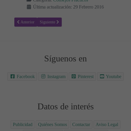
Última actualización: 29 Febrero 2016
Artículo anterior: Tradiciones Navideñas: ¿Papá Noel o los Reyes M
Artículo siguiente: ¿Qué hacemos con los niños en vac
Anterior
Siguiente
Síguenos en
Facebook
Instagram
Pinterest
Youtube
Datos de interés
Publicidad
Quiénes Somos
Contactar
Aviso Legal