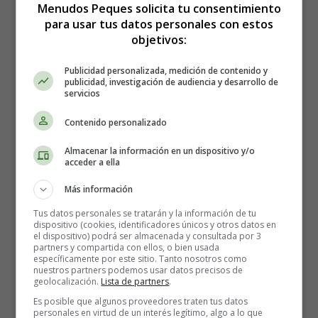
Menudos Peques solicita tu consentimiento
para usar tus datos personales con estos
objetivos:
Publicidad personalizada, medición de contenido y
publicidad, investigación de audiencia y desarrollo de
servicios
Contenido personalizado
La hora del baño es mucho
Almacenar la información en un dispositivo y/o
acceder a ella
más que un ritual de
Más información
higiene para los niños y
Tus datos personales se tratarán y la información de tu
dispositivo (cookies, identificadores únicos y otros datos en
el dispositivo) podrá ser almacenada y consultada por 3
especialmente, para los
partners y compartida con ellos, o bien usada
específicamente por este sitio. Tanto nosotros como
nuestros partners podemos usar datos precisos de
bebés
.
geolocalización.
Lista de partners
.
Es posible que algunos proveedores traten tus datos
personales en virtud de un interés legítimo, algo a lo que